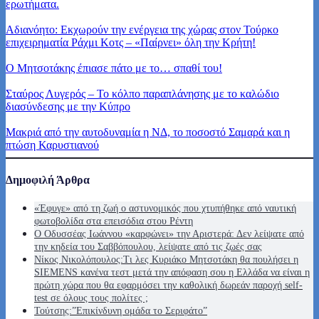
ερωτήματα.
Αδιανόητο: Εκχωρούν την ενέργεια της χώρας στον Τούρκο
επιχειρηματία Ράχμι Κοτς – «Παίρνει» όλη την Κρήτη!
Ο Μητσοτάκης έπιασε πάτο με το… σπαθί του!
Σταύρος Λυγερός – Το κόλπο παραπλάνησης με το καλώδιο
διασύνδεσης με την Κύπρο
Μακριά από την αυτοδυναμία η ΝΔ, το ποσοστό Σαμαρά και η
πτώση Καρυστιανού
Δημοφιλή Άρθρα
«Έφυγε» από τη ζωή ο αστυνομικός που χτυπήθηκε από ναυτική
φωτοβολίδα στα επεισόδια στου Ρέντη
Ο Οδυσσέας Ιωάννου «καρφώνει» την Αριστερά: Δεν λείψατε από
την κηδεία του Σαββόπουλου, λείψατε από τις ζωές σας
Νίκος Νικολόπουλος:Τι λες Κυριάκο Μητσοτάκη θα πουλήσει η
SIEMENS κανένα τεστ μετά την απόφαση σου η Ελλάδα να είναι η
πρώτη χώρα που θα εφαρμόσει την καθολική δωρεάν παροχή self-
test σε όλους τους πολίτες ;
Τούτσης:”Επικίνδυνη ομάδα το Σεριφάτο”