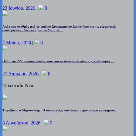
23 Ιουνίου, 2026
|
0
Απόφαση σταθμός από το ιταλικό Συνταγματικό Δικαστήριο για τις γερμανικές
αποζημιώσεις. Δικαίωση για το Δίστομο…
2 Μαΐου, 2026
|
0
Οι 13 της ΝΔ, η άρση ασυλίας τους και τα σενάρια πτώσης της κυβέρνησης…
27 Απριλίου, 2026
|
0
Τελευταία Νέα
Τι φοβάται ο Μητσοτάκης; Η συνέντευξη που άφησε περισσότερα ερωτήματα.
8 Αυγούστου, 2026
|
0