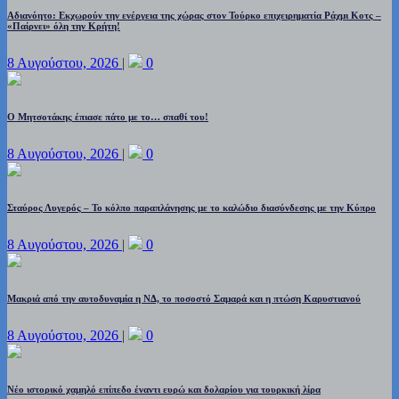
Αδιανόητο: Εκχωρούν την ενέργεια της χώρας στον Τούρκο επιχειρηματία Ράχμι Κοτς –
«Παίρνει» όλη την Κρήτη!
8 Αυγούστου, 2026
|
0
Ο Μητσοτάκης έπιασε πάτο με το… σπαθί του!
8 Αυγούστου, 2026
|
0
Σταύρος Λυγερός – Το κόλπο παραπλάνησης με το καλώδιο διασύνδεσης με την Κύπρο
8 Αυγούστου, 2026
|
0
Μακριά από την αυτοδυναμία η ΝΔ, το ποσοστό Σαμαρά και η πτώση Καρυστιανού
8 Αυγούστου, 2026
|
0
Νέο ιστορικό χαμηλό επίπεδο έναντι ευρώ και δολαρίου για τουρκική λίρα