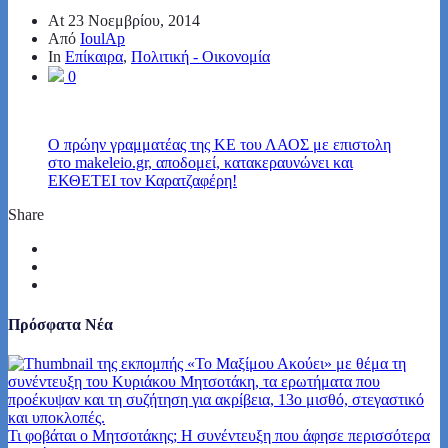
At
23 Νοεμβρίου, 2014
Από
IoulAp
In
Επίκαιρα
,
Πολιτική - Οικονομία
0
Ο πρώην γραμματέας της ΚΕ του ΛΑΟΣ με επιστολη
στο makeleio.gr, αποδομεί, κατακεραυνώνει και
ΕΚΘΕΤΕΙ τον Καρατζαφέρη!
Share
Πρόσφατα Νέα
Τι φοβάται ο Μητσοτάκης; Η συνέντευξη που άφησε περισσότερα