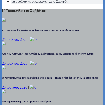
Τα σουβλάκια, ο Κυριάκος και ο Σαμαράς
Η Τσουκνίδα του Σαββάτου
24η Ιουλίου: Γιορτάζουμε τη Δημοκρατία ή την αργή αποδόμησή της;
25 Ιουλίου, 2026
|
0
Από τον “Αττίλα Ι” στο Αιγαίο: 52 χρόνια μετά, τι δεν μάθαμε ποτέ από την Κύπρο…
20 Ιουλίου, 2026
|
0
Ο Μητροπολίτης που δικαιώθηκε δύο φορές – Σήμερα λέει όχι και στον κρατικό μισθό…
25 Ιουνίου, 2026
|
0
Από τη δικαίωση… στο “μηδέποτε γενόμενο”…