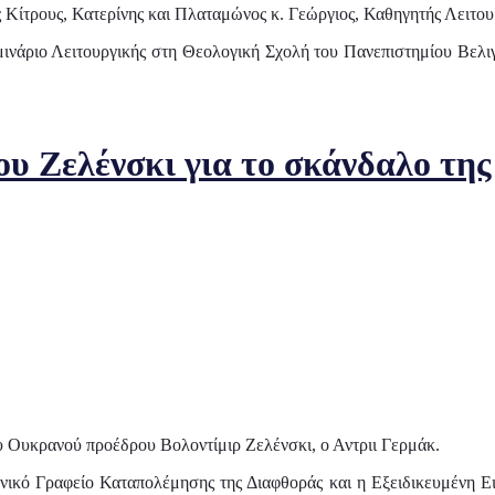
Κίτρους, Κατερίνης και Πλαταμώνος κ. Γεώργιος, Καθηγητής Λειτου
μινάριο Λειτουργικής στη Θεολογική Σχολή του Πανεπιστημίου Βελι
υ Ζελένσκι για το σκάνδαλο της
 Ουκρανού προέδρου Βολοντίμιρ Ζελένσκι, ο Αντριι Γερμάκ.
θνικό Γραφείο Καταπολέμησης της Διαφθοράς και η Εξειδικευμένη 