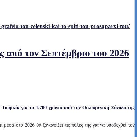
grafeio-tou-zelenski-kai-to-spiti-tou-prosoparxi-tou/
ς από τον Σεπτέμβριο του 2026
Τουρκία για τα 1.700 χρόνια από την Οικουμενική Σύνοδο της
 μέσα στο 2026 θα ξανανοίξει τις πύλες της για να υποδεχθεί τον