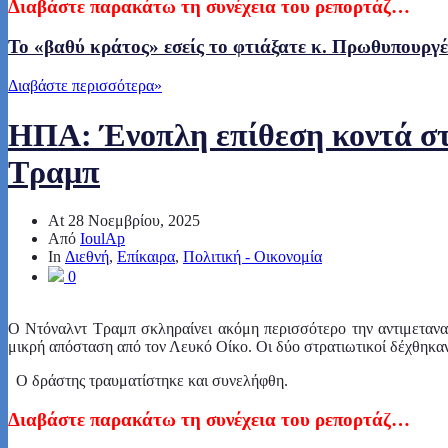
Διαβάστε παρακάτω τη συνέχεια του ρεπορτάζ…
To «βαθύ κράτος» εσείς το φτιάξατε κ. Πρωθυπουργέ 
Διαβάστε περισσότερα
»
ΗΠΑ: Ένοπλη επίθεση κοντά στο
Τραμπ
At
28 Νοεμβρίου, 2025
Από
IoulAp
In
Διεθνή
,
Επίκαιρα
,
Πολιτική - Οικονομία
0
Ο Ντόναλντ Τραμπ σκληραίνει ακόμη περισσότερο την αντιμετανασ
μικρή απόσταση από τον Λευκό Οίκο. Οι δύο στρατιωτικοί δέχθηκαν
Ο δράστης τραυματίστηκε και συνελήφθη.
Διαβάστε παρακάτω τη συνέχεια του ρεπορτάζ…