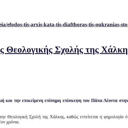
/efodos-tis-arxis-kata-tis-diafthoras-tis-oukranias-sto-
ης Θεολογικής Σχολής της Χάλκη
 και την επικείμενη επίσημη επίσκεψη του Πάπα Λέοντα στην 
την Θεολογική Σχολή της Χάλκης, καθώς εντείνεται η φημολογία ότι
έον χρόνια.