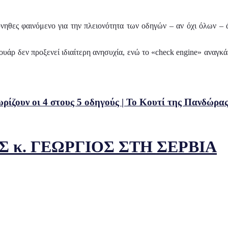
ηθες φαινόμενο για την πλειονότητα των οδηγών – αν όχι όλων – ά
ουάρ δεν προξενεί ιδιαίτερη ανησυχία, ενώ το «check engine» αναγκά
ωρίζουν οι 4 στους 5 οδηγούς | Το Κουτί της Πανδώρα
 κ. ΓΕΩΡΓΙΟΣ ΣΤΗ ΣΕΡΒΙΑ