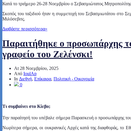
Κατά το τριήμερο 26-28 Νοεμβρίου ο Σεβασμιώτατος Μητροπολίτης 
Σκοπός του ταξιδιού ήταν η συμμετοχή του Σεβασμιωτάτου στο Σε
Μιλόσεβιτς.
Διαβάστε περισσότερα
»
Παραιτήθηκε ο προσωπάρχης το
γραφείο του Ζελένσκι!
At
28 Νοεμβρίου, 2025
Από
IoulAp
In
Διεθνή
,
Επίκαιρα
,
Πολιτική - Οικονομία
0
Τι συμβαίνει στο Κίεβο;
Την παραίτησή του υπέβαλε σήμερα Παρασκευή ο προσωπάρχης του
Νωρίτερα σήμερα, οι ουκρανικές Αρχές κατά της διαφθοράς, το Ε