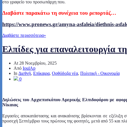
στο γραφείο του προσωπάρχη που.
Διαβάστε παρακάτω τη συνέχεια του ρεπορτάζ…
https://www.pronews.gr/amyna-asfaleia/diethnis-asfaleia
Διαβάστε περισσότερα
»
Ελπίδες για επαναλειτουργία τ
At
28 Νοεμβρίου, 2025
Από
IoulAp
In
Διεθνή
,
Επίκαιρα
,
Ορθόδοξα νέα
,
Πολιτική - Οικονομία
0
Δηλώσεις του Αρχιεπισκόπου Αμερικής Ελπιδοφόρου με αφορμή
Νίκαιας
Εργασίες αποκατάστασης και ανακαίνισης βρίσκονται σε εξέλιξη σ
προσεχή Σεπτέμβριο τους πρώτους της φοιτητές, μετά από 55 και πλ