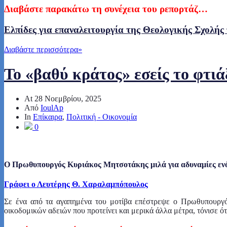
Διαβάστε παρακάτω τη συνέχεια του ρεπορτάζ…
Ελπίδες για επαναλειτουργία της Θεολογικής Σχολής
Διαβάστε περισσότερα
»
To «βαθύ κράτος» εσείς το φτι
At
28 Νοεμβρίου, 2025
Από
IoulAp
In
Επίκαιρα
,
Πολιτική - Οικονομία
0
Ο Πρωθυπουργός Κυριάκος Μητσοτάκης μιλά για αδυναμίες ενός
Γράφει ο Λευτέρης Θ. Χαραλαμπόπουλος
Σε ένα από τα αγαπημένα του μοτίβα επέστρεψε ο Πρωθυπουργό
οικοδομικών αδειών που προτείνει και μερικά άλλα μέτρα, τόνισε ό