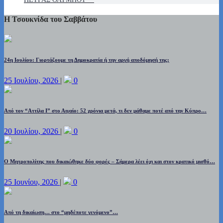
Η Τσουκνίδα του Σαββάτου
24η Ιουλίου: Γιορτάζουμε τη Δημοκρατία ή την αργή αποδόμησή της;
25 Ιουλίου, 2026
|
0
Από τον “Αττίλα Ι” στο Αιγαίο: 52 χρόνια μετά, τι δεν μάθαμε ποτέ από την Κύπρο…
20 Ιουλίου, 2026
|
0
Ο Μητροπολίτης που δικαιώθηκε δύο φορές – Σήμερα λέει όχι και στον κρατικό μισθό…
25 Ιουνίου, 2026
|
0
Από τη δικαίωση… στο “μηδέποτε γενόμενο”…