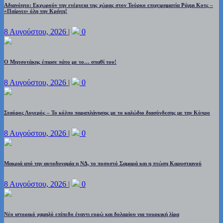
Αδιανόητο: Εκχωρούν την ενέργεια της χώρας στον Τούρκο επιχειρηματία Ράχμι Κοτς –
«Παίρνει» όλη την Κρήτη!
8 Αυγούστου, 2026
|
0
Ο Μητσοτάκης έπιασε πάτο με το… σπαθί του!
8 Αυγούστου, 2026
|
0
Σταύρος Λυγερός – Το κόλπο παραπλάνησης με το καλώδιο διασύνδεσης με την Κύπρο
8 Αυγούστου, 2026
|
0
Μακριά από την αυτοδυναμία η ΝΔ, το ποσοστό Σαμαρά και η πτώση Καρυστιανού
8 Αυγούστου, 2026
|
0
Νέο ιστορικό χαμηλό επίπεδο έναντι ευρώ και δολαρίου για τουρκική λίρα