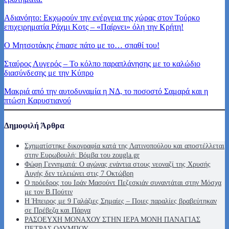
Αδιανόητο: Εκχωρούν την ενέργεια της χώρας στον Τούρκο
επιχειρηματία Ράχμι Κοτς – «Παίρνει» όλη την Κρήτη!
Ο Μητσοτάκης έπιασε πάτο με το… σπαθί του!
Σταύρος Λυγερός – Το κόλπο παραπλάνησης με το καλώδιο
διασύνδεσης με την Κύπρο
Μακριά από την αυτοδυναμία η ΝΔ, το ποσοστό Σαμαρά και η
πτώση Καρυστιανού
Δημοφιλή Άρθρα
Σχηματίστηκε δικογραφία κατά της Λατινοπούλου και αποστέλλεται
στην Ευρωβουλή: Βόμβα του zougla.gr
Φώφη Γεννηματά: Ο αγώνας ενάντια στους νεοναζί της Χρυσής
Αυγής δεν τελειώνει στις 7 Οκτώβρη
Ο πρόεδρος του Ιράν Μασούντ Πεζεσκιάν συναντάται στην Μόσχα
με τον Β.Πούτιν
Η Ήπειρος με 9 Γαλάζιες Σημαίες – Ποιες παραλίες βραβεύτηκαν
σε Πρέβεζα και Πάργα
ΡΑΣΟΕΥΧΗ ΜΟΝΑΧΟΥ ΣΤΗΝ ΙΕΡΑ ΜΟΝΗ ΠΑΝΑΓΙΑΣ
ΠΕΤΡΑΣ ΟΛΥΜΠΟΥ