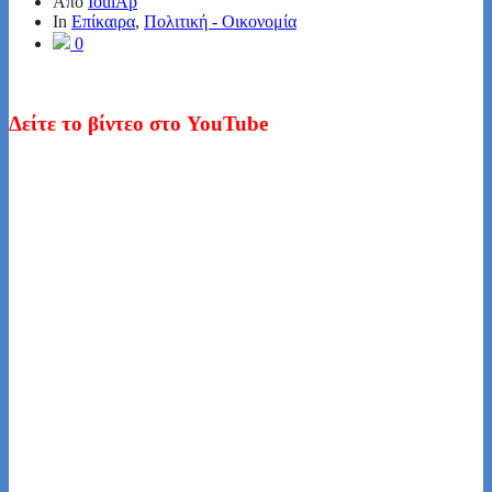
Από
IoulAp
In
Επίκαιρα
,
Πολιτική - Οικονομία
0
Δείτε το βίντεο στο YouTube