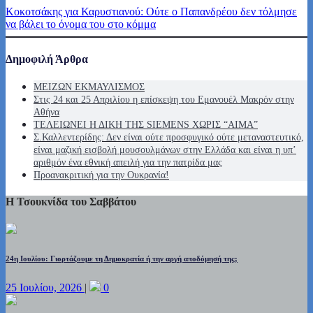
Κοκοτσάκης για Καρυστιανού: Ούτε ο Παπανδρέου δεν τόλμησε
να βάλει το όνομα του στο κόμμα
Δημοφιλή Άρθρα
ΜΕΙΖΩΝ ΕΚΜΑΥΛΙΣΜΟΣ
Στις 24 και 25 Απριλίου η επίσκεψη του Εμανουέλ Μακρόν στην
Αθήνα
ΤΕΛΕΙΩΝΕΙ Η ΔΙΚΗ ΤΗΣ SIEMENS ΧΩΡΙΣ “ΑΙΜΑ”
Σ.Καλλεντερίδης: Δεν είναι ούτε προσφυγικό ούτε μεταναστευτικό,
είναι μαζική εισβολή μουσουλμάνων στην Ελλάδα και είναι η υπ’
αριθμόν ένα εθνική απειλή για την πατρίδα μας
Προανακριτική για την Ουκρανία!
Η Τσουκνίδα του Σαββάτου
24η Ιουλίου: Γιορτάζουμε τη Δημοκρατία ή την αργή αποδόμησή της;
25 Ιουλίου, 2026
|
0