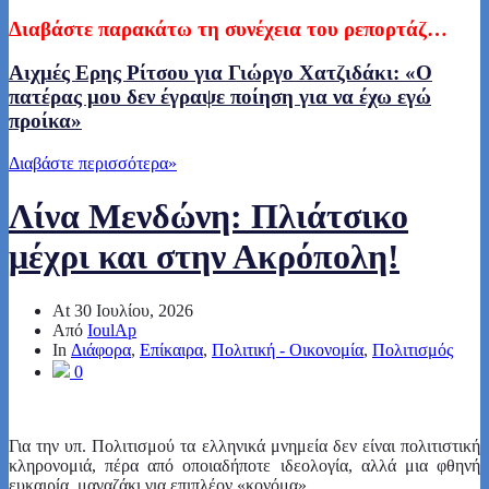
Δ
ιαβάστε
παρακάτω τη συνέχεια του ρεπορτάζ…
Αιχμές Ερης Ρίτσου για Γιώργο Χατζιδάκι: «Ο
πατέρας μου δεν έγραψε ποίηση για να έχω εγώ
προίκα»
Διαβάστε περισσότερα
»
Λίνα Μενδώνη: Πλιάτσικο
μέχρι και στην Ακρόπολη!
At
30 Ιουλίου, 2026
Από
IoulAp
In
Διάφορα
,
Επίκαιρα
,
Πολιτική - Οικονομία
,
Πολιτισμός
0
Για την υπ. Πολιτισμού τα ελληνικά μνημεία δεν είναι πολιτιστική
κληρονομιά, πέρα από οποιαδήποτε ιδεολογία, αλλά μια φθηνή
ευκαιρία, μαγαζάκι για επιπλέον «κονόμα»