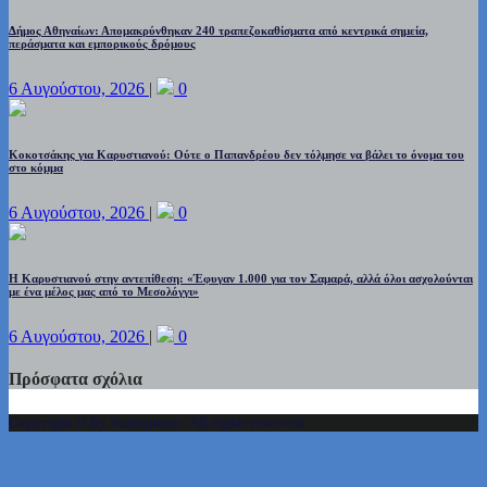
Δήμος Αθηναίων: Απομακρύνθηκαν 240 τραπεζοκαθίσματα από κεντρικά σημεία,
περάσματα και εμπορικούς δρόμους
6 Αυγούστου, 2026
|
0
Κοκοτσάκης για Καρυστιανού: Ούτε ο Παπανδρέου δεν τόλμησε να βάλει το όνομα του
στο κόμμα
6 Αυγούστου, 2026
|
0
Η Καρυστιανού στην αντεπίθεση: «Έφυγαν 1.000 για τον Σαμαρά, αλλά όλοι ασχολούνται
με ένα μέλος μας από το Μεσολόγγι»
6 Αυγούστου, 2026
|
0
Πρόσφατα σχόλια
Copyright © By Valueplusis - All rights reserved