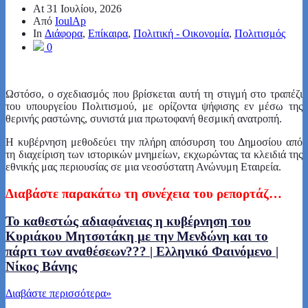
At
31 Ιουλίου, 2026
Από
IoulAp
In
Διάφορα
,
Επίκαιρα
,
Πολιτική - Οικονομία
,
Πολιτισμός
0
Ωστόσο, ο σχεδιασμός που βρίσκεται αυτή τη στιγμή στο τραπέζι
του υπουργείου Πολιτισμού, με ορίζοντα ψήφισης εν μέσω της
θερινής ραστώνης, συνιστά μια πρωτοφανή θεσμική ανατροπή.
Η κυβέρνηση μεθοδεύει την πλήρη απόσυρση του Δημοσίου από
τη διαχείριση των ιστορικών μνημείων, εκχωρώντας τα κλειδιά της
εθνικής μας περιουσίας σε μια νεοσύστατη Ανώνυμη Εταιρεία.
Δ
ιαβάστε
παρακάτω τη συνέχεια του ρεπορτάζ…
Το καθεστώς αδιαφάνειας η κυβέρνηση του
Κυριάκου Μητσοτάκη με την Μενδώνη και το
πάρτι των αναθέσεων??? | Ελληνικό Φαινόμενο |
Νίκος Βάνης
Διαβάστε περισσότερα
»