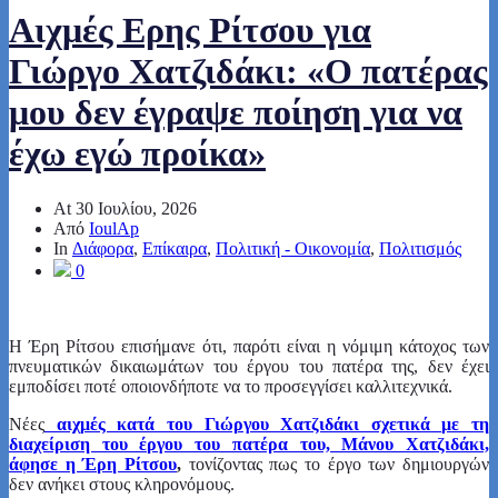
Αιχμές Ερης Ρίτσου για
Γιώργο Χατζιδάκι: «Ο πατέρας
μου δεν έγραψε ποίηση για να
έχω εγώ προίκα»
At
30 Ιουλίου, 2026
Από
IoulAp
In
Διάφορα
,
Επίκαιρα
,
Πολιτική - Οικονομία
,
Πολιτισμός
0
Η Έρη Ρίτσου επισήμανε ότι, παρότι είναι η νόμιμη κάτοχος των
πνευματικών δικαιωμάτων του έργου του πατέρα της, δεν έχει
εμποδίσει ποτέ οποιονδήποτε να το προσεγγίσει καλλιτεχνικά.
Νέες
αιχμές κατά του Γιώργου Χατζιδάκι σχετικά με τη
διαχείριση του έργου του πατέρα του, Μάνου Χατζιδάκι,
άφησε η Έρη Ρίτσου
,
τονίζοντας πως το έργο των δημιουργών
δεν ανήκει στους κληρονόμους.