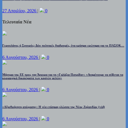
27 Απριλίου, 2026
|
0
Τελευταία Νέα
Γερουλάνος ή Σγουρός; Δύο πολιτικές διαδρομές, ένα κρίσιμο ερώτημα για το ΠΑΣΟΚ…
6 Αυγούστου, 2026
|
0
Μήνυμα της ΕΕ προς την Άγκυρα για τη «Γαλάζια Πατρίδα»: «Αναμένουμε να σέβεται τα
κυριαρχικά δικαιώματα των κρατών μελών»
6 Αυγούστου, 2026
|
0
«Αξιοθρήνητη απόφαση»: Η νέα επίσημη γλώσσα της Νέας Ζηλανδίας (vid)
6 Αυγούστου, 2026
|
0