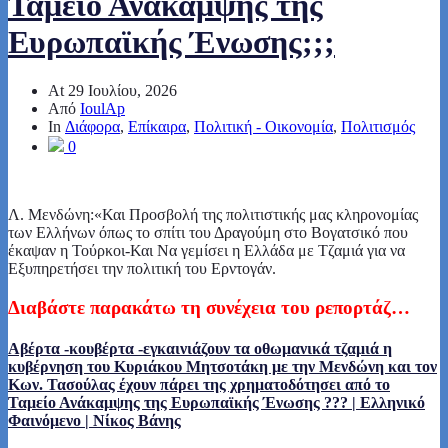
Ταμείο Ανάκαμψης της
Ευρωπαϊκής Ένωσης;;;
At
29 Ιουλίου, 2026
Από
IoulAp
In
Διάφορα
,
Επίκαιρα
,
Πολιτική - Οικονομία
,
Πολιτισμός
0
Λ. Μενδώνη:«Και Προσβολή της πολιτιστικής μας κληρονομίας
των Ελλήνων όπως το σπίτι του Δραγούμη στο Βογατσικό που
έκαψαν η Τούρκοι-Και Να γεμίσει η Ελλάδα με Τζαμιά για να
Εξυπηρετήσει την πολιτική του Ερντογάν.
Δ
ιαβάστε
παρακάτω τη συνέχεια του ρεπορτάζ…
Αβέρτα -κουβέρτα -εγκαινιάζουν τα οθωμανικά τζαμιά η
κυβέρνηση του Κυριάκου Μητσοτάκη με την Μενδώνη και τον
Κων. Τασούλας έχουν πάρει της χρηματοδότησει από το
Ταμείο Ανάκαμψης της Ευρωπαϊκής Ένωσης ??? | Ελληνικό
Φαινόμενο | Νίκος Βάνης