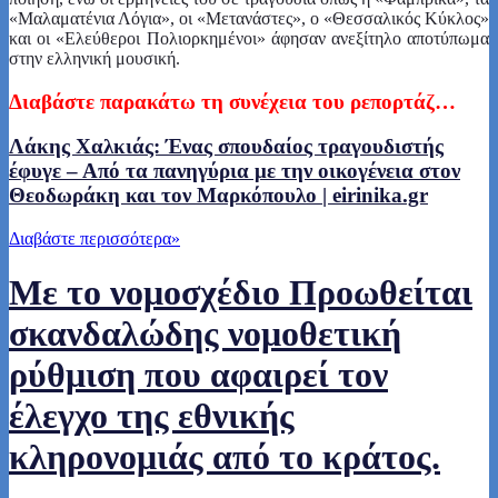
«Μαλαματένια Λόγια», οι «Μετανάστες», ο «Θεσσαλικός Κύκλος»
και οι «Ελεύθεροι Πολιορκημένοι» άφησαν ανεξίτηλο αποτύπωμα
στην ελληνική μουσική.
Δ
ιαβάστε
παρακάτω τη συνέχεια του ρεπορτάζ…
Λάκης Χαλκιάς: Ένας σπουδαίος τραγουδιστής
έφυγε – Από τα πανηγύρια με την οικογένεια στον
Θεοδωράκη και τον Μαρκόπουλο | eirinika.gr
Διαβάστε περισσότερα
»
Με το νομοσχέδιο Προωθείται
σκανδαλώδης νομοθετική
ρύθμιση που αφαιρεί τον
έλεγχο της εθνικής
κληρονομιάς από το κράτος.