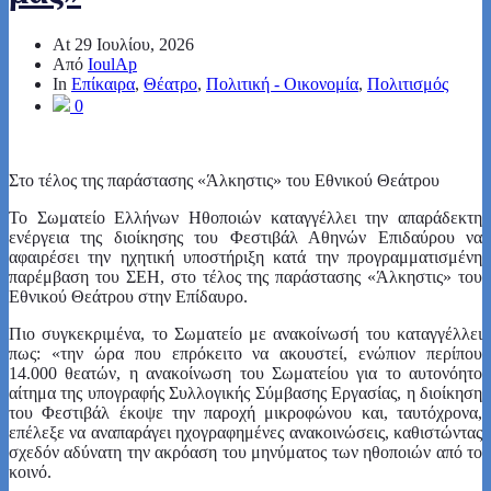
At
29 Ιουλίου, 2026
Από
IoulAp
In
Επίκαιρα
,
Θέατρο
,
Πολιτική - Οικονομία
,
Πολιτισμός
0
Στο τέλος της παράστασης «Άλκηστις» του Εθνικού Θεάτρου
Το Σωματείο Ελλήνων Ηθοποιών καταγγέλλει την απαράδεκτη
ενέργεια της διοίκησης του Φεστιβάλ Αθηνών Επιδαύρου να
αφαιρέσει την ηχητική υποστήριξη κατά την προγραμματισμένη
παρέμβαση του ΣΕΗ, στο τέλος της παράστασης «Άλκηστις» του
Εθνικού Θεάτρου στην Επίδαυρο.
Πιο συγκεκριμένα, το Σωματείο με ανακοίνωσή του καταγγέλλει
πως: «την ώρα που επρόκειτο να ακουστεί, ενώπιον περίπου
14.000 θεατών, η ανακοίνωση του Σωματείου για το αυτονόητο
αίτημα της υπογραφής Συλλογικής Σύμβασης Εργασίας, η διοίκηση
του Φεστιβάλ έκοψε την παροχή μικροφώνου και, ταυτόχρονα,
επέλεξε να αναπαράγει ηχογραφημένες ανακοινώσεις, καθιστώντας
σχεδόν αδύνατη την ακρόαση του μηνύματος των ηθοποιών από το
κοινό.