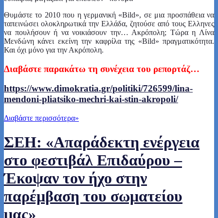
Θυμάστε το 2010 που η γερμανική «Bild», σε μια προσπάθεια να
ταπεινώσει ολοκληρωτικά την Ελλάδα, ζητούσε από τους Ελληνες
να πουλήσουν ή να νοικιάσουν την… Ακρόπολη; Τώρα η Λίνα
Μενδώνη κάνει εκείνη την καφρίλα της «Bild» πραγματικότητα.
Και όχι μόνο για την Ακρόπολη.
Δ
ιαβάστε
παρακάτω τη συνέχεια του ρεπορτάζ…
https://www.dimokratia.gr/politiki/726599/lina-
mendoni-pliatsiko-mechri-kai-stin-akropoli/
Διαβάστε περισσότερα
»
ΣΕΗ: «Απαράδεκτη ενέργεια
στο φεστιβάλ Επιδαύρου –
Έκοψαν τον ήχο στην
παρέμβαση του σωματείου
μας»