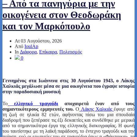
– Από τα πανηγύρια με την
οικογένεια στον Θεοδωράκη
και τον Μαρκόπουλο
At
03 Αυγούστου, 2026
Από
IoulAp
In
Διάφορα
,
Επίκαιρα
,
Πολιτισμός
0
Γεννημένος στα Ιωάννινα στις 30 Αυγούστου 1943, ο Λάκης
Χαλκιάς μεγάλωσε μέσα σε μια οικογένεια που έγραψε ιστορία
στην παραδοσιακή μουσική
Το
ελληνικό τραγούδι
αποχαιρετά έναν από τους
σημαντικότερους ερμηνευτές του.
Ο
Λάκης Χαλκιάς
έφυγε από
τη ζωή σε ηλικία 82 ετών, αφήνοντας πίσω του μια σπουδαία
διαδρομή που ξεπέρασε τις έξι δεκαετίες και συνδέθηκε με μερικά
από τα σημαντικότερα έργα της ελληνικής δισκογραφίας. Η φωνή
του ταυτίστηκε με τη λαϊκή παράδοση, το έντεχνο τραγούδι και την
ποίηση, ενώ οι ερμηνείες του σε τραγούδια όπως η «Φάμπρικα», τα