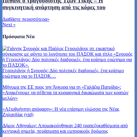
Πέθανε ο τραγουδιστής Τζων Τίκης – Η
συγκινητική ανάρτηση από τις κόρες του
Διαβάστε περισσότερα
»
Next
»
Πρόσφατα Νέα
Γερουλάνος ή Σγουρός; Δύο πολιτικές διαδρομές, ένα κρίσιμο
ερώτημα για το ΠΑΣΟΚ…
Μήνυμα της ΕΕ προς την Άγκυρα για τη «Γαλάζια Πατρίδα»:
«Αναμένουμε να σέβεται τα κυριαρχικά δικαιώματα των κρατών
μελών»
«Αξιοθρήνητη απόφαση»: Η νέα επίσημη γλώσσα της Νέας
Ζηλανδίας (vid)
Δήμος Αθηναίων: Απομακρύνθηκαν 240 τραπεζοκαθίσματα από
κεντρικά σημεία, περάσματα και εμπορικούς δρόμους