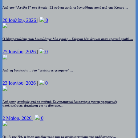
Από τον “Αττίλα Ι” στο Αιγαίο: 52 χρόνια μετά, τι δεν μάθαμε ποτέ από την Κύπρο…
20 Ιουλίου, 2026
|
0
Ο Μητροπολίτης που δικαιώθηκε δύο φορές – Σήμερα λέει όχι και στον κρατικό μισθό…
25 Ιουνίου, 2026
|
0
Από τη δικαίωση… στο “μηδέποτε γενόμενο”…
23 Ιουνίου, 2026
|
0
Απόφαση σταθμός από το ιταλικό Συνταγματικό Δικαστήριο για τις γερμανικές
αποζημιώσεις. Δικαίωση για το Δίστομο…
2 Μαΐου, 2026
|
0
Οι 13 της ΝΔ, η άρση ασυλίας τους και τα σενάρια πτώσης της κυβέρνησης…