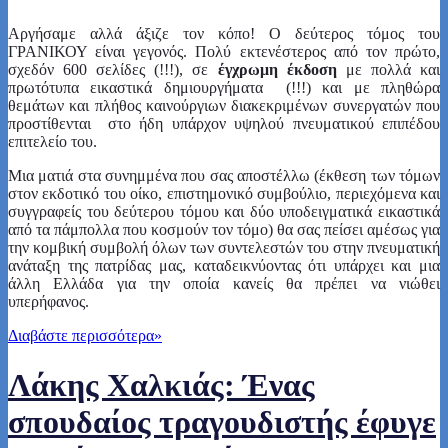
Αργήσαμε αλλά άξιζε τον κόπο! Ο δεύτερος τόμος του
ΓΡΑΝΙΚΟΥ είναι γεγονός. Πολύ εκτενέστερος από τον πρώτο,
σχεδόν 600 σελίδες (!!!), σε
έγχρωμη έκδοση
με πολλά και
πρωτότυπα εικαστικά δημιουργήματα (!!!) και με πληθώρα
θεμάτων και πλήθος καινούργιων διακεκριμένων συνεργατών που
προστίθενται στο ήδη υπάρχον υψηλού πνευματικού επιπέδου
επιτελείο του.
Μια ματιά στα συνημμένα που σας αποστέλλω (έκθεση των τόμων
στον εκδοτικό του οίκο, επιστημονικό συμβούλιο, περιεχόμενα και
συγγραφείς του δεύτερου τόμου και δύο υποδειγματικά εικαστικά
από τα πάμπολλα που κοσμούν τον τόμο) θα σας πείσει αμέσως για
την κομβική συμβολή όλων των συντελεστών του στην πνευματική
ανάταξη της πατρίδας μας, καταδεικνύοντας ότι υπάρχει και μια
άλλη Ελλάδα για την οποία κανείς θα πρέπει να νιώθει
υπερήφανος.
Διαβάστε περισσότερα
»
Λάκης Χαλκιάς: Ένας
σπουδαίος τραγουδιστής έφυγε