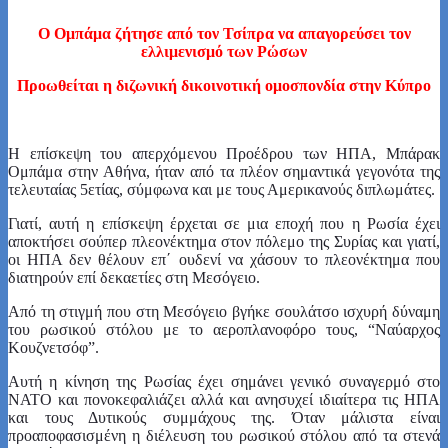
Ο Ομπάμα ζήτησε από τον Τσίπρα να απαγορεύσει τον
ελλιμενισμό των Ρώσων
Προωθείται η διζωνική δικοινοτική ομοσπονδία στην Κύπρο
Η επίσκεψη του απερχόμενου Προέδρου των ΗΠΑ, Μπάρακ
Ομπάμα στην Αθήνα, ήταν από τα πλέον σημαντικά γεγονότα της
τελευταίας 5ετίας, σύμφωνα και με τους Αμερικανούς διπλωμάτες.
Γιατί, αυτή η επίσκεψη έρχεται σε μια εποχή που η Ρωσία έχει
αποκτήσει σούπερ πλεονέκτημα στον πόλεμο της Συρίας και γιατί,
οι ΗΠΑ δεν θέλουν επ΄ ουδενί να χάσουν το πλεονέκτημα που
διατηρούν επί δεκαετίες στη Μεσόγειο.
Από τη στιγμή που στη Μεσόγειο βγήκε σουλάτσο ισχυρή δύναμη
του ρωσικού στόλου με το αεροπλανοφόρο τους, “Ναύαρχος
Κουζνετσόφ”.
Αυτή η κίνηση της Ρωσίας έχει σημάνει γενικό συναγερμό στο
ΝΑΤΟ και πονοκεφαλιάζει αλλά και ανησυχεί ιδιαίτερα τις ΗΠΑ
και τους Δυτικούς συμμάχους της. Όταν μάλιστα είναι
προαποφασισμένη η διέλευση
του ρωσικού στόλου από τα στενά