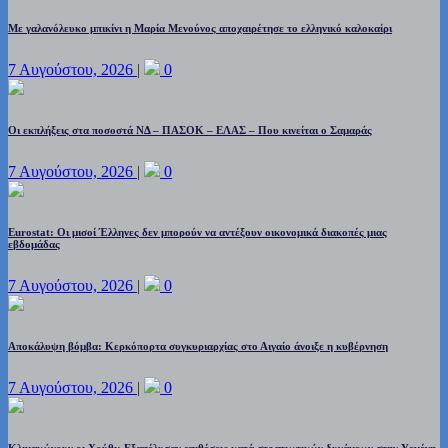
Με γαλανόλευκο μπικίνι η Μαρία Μενούνος αποχαιρέτησε το ελληνικό καλοκαίρι
7 Αυγούστου, 2026
|
0
Οι εκπλήξεις στα ποσοστά ΝΔ – ΠΑΣΟΚ – ΕΛΑΣ – Που κινείται ο Σαμαράς
7 Αυγούστου, 2026
|
0
Eurostat: Οι μισοί Έλληνες δεν μπορούν να αντέξουν οικονομικά διακοπές μιας
εβδομάδας
7 Αυγούστου, 2026
|
0
Αποκάλυψη βόμβα: Κερκόπορτα συγκυριαρχίας στο Αιγαίο άνοιξε η κυβέρνηση
7 Αυγούστου, 2026
|
0
Κλιμακώνουν οι Χούθι: Eξαπέλυσαν επιθέσεις κατά στρατιωτικών δυνάμεων στην Υεμένη