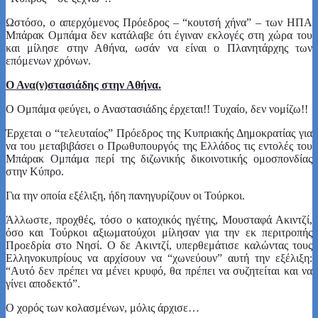
Ωστόσο, ο απερχόμενος Πρόεδρος – “κουτσή χήνα” – των ΗΠΑ
Μπάρακ Ομπάμα δεν κατάλαβε ότι έγιναν εκλογές στη χώρα του
και μίλησε στην Αθήνα, ωσάν να είναι ο Πλανητάρχης των
επόμενων χρόνων.
Ο Ανα(ν)στασιάδης στην Αθήνα.
Ο Ομπάμα φεύγει, ο Αναστασιάδης έρχεται!! Τυχαίο, δεν νομίζω!!
Έρχεται ο “τελευταίος” Πρόεδρος της Κυπριακής Δημοκρατίας για
να του μεταβιβάσει ο Πρωθυπουργός της Ελλάδος τις εντολές του
Μπάρακ Ομπάμα περί της διζωνικής δικοινοτικής ομοσπονδίας
στην Κύπρο.
Για την οποία εξέλιξη, ήδη πανηγυρίζουν οι Τούρκοι.
Άλλωστε, προχθές, τόσο ο κατοχικός ηγέτης, Μουσταφά Ακιντζί,
όσο και Τούρκοι αξιωματούχοι μίλησαν για την εκ περιτροπής
Προεδρία στο Νησί. Ο δε Ακιντζί, υπερθεμάτισε καλώντας τους
Ελληνοκυπρίους να αρχίσουν να “χωνεύουν” αυτή την εξέλιξη:
“Αυτό δεν πρέπει να μένει κρυφό, θα πρέπει να συζητείται και να
γίνει αποδεκτό”.
Ο χορός των κολασμένων, μόλις άρχισε…