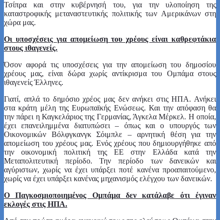
Τσίπρα και στην κυβέρνησή του, για την υλοποίηση της
καταστροφικής μεταναστευτικής πολιτικής των Αμερικάνων στη
χώρα μας.
Οι υποσχέσεις για απομείωση του χρέους είναι καθρεφτάκια
στους ιθαγενείς.
Όσον αφορά τις υποσχέσεις για την απομείωση του δημοσίου
χρέους μας, είναι δώρα χωρίς αντίκρισμα του Ομπάμα στους
ιθαγενείς Έλληνες.
Γιατί, απλά το δημόσιο χρέος μας δεν ανήκει στις ΗΠΑ. Ανήκει
στα κράτη μέλη της Ευρωπαϊκής Ενώσεως. Και την απόφαση θα
την πάρει η Καγκελάριος της Γερμανίας, Άγκελα Μέρκελ. Η οποία,
έχει επανειλημμένα διατυπώσει – όπως και ο υπουργός των
Οικονομικών Βόλφγκανγκ Σόιμπλε – αρνητική θέση για την
απομείωση του χρέους μας. Ενός χρέους που δημιουργήθηκε από
την οικονομική πολιτική της ΕΕ στην Ελλάδα κατά την
Μεταπολιτευτική περίοδο. Την περίοδο των δανεικών και
αγύριστων, χωρίς να έχει υπάρξει ποτέ κανένα προαπαιτούμενο,
χωρίς να έχει υπάρξει κανένας μηχανισμός ελέγχου των δανεικών.
Ο Παγκοσμιοποιημένος Ομπάμα δεν κατάλαβε ότι έγιναν
εκλογές στις ΗΠΑ.