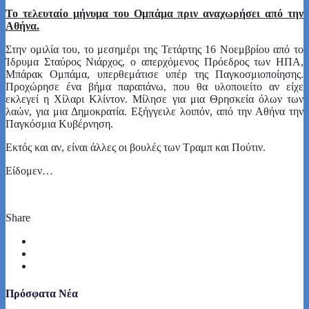
Το τελευταίο μήνυμα του Ομπάμα πριν αναχωρήσει από την
Αθήνα.
Στην ομιλία του, το μεσημέρι της Τετάρτης 16 Νοεμβρίου από το
Ίδρυμα Σταύρος Νιάρχος, ο απερχόμενος Πρόεδρος των ΗΠΑ,
Μπάρακ Ομπάμα, υπερθεμάτισε υπέρ της Παγκοσμιοποίησης.
Προχώρησε ένα βήμα παραπάνω, που θα υλοποιείτο αν είχε
εκλεγεί η Χίλαρι Κλίντον. Μίλησε για μια Θρησκεία όλων των
λαών, για μια Δημοκρατία. Εξήγγειλε λοιπόν, από την Αθήνα την
Παγκόσμια Κυβέρνηση.
Εκτός και αν, είναι άλλες οι βουλές των Τραμπ και Πούτιν.
Είδομεν…
Share
Πρόσφατα Νέα