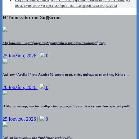
ούτε ένας που να έχει νοσήσει σε πανηγύρι από κορωνοϊό
Η Τσουκνίδα του Σαββάτου
24η Ιουλίου: Γιορτάζουμε τη Δημοκρατία ή την αργή αποδόμησή της;
25 Ιουλίου, 2026
|
0
Από τον “Αττίλα Ι” στο Αιγαίο: 52 χρόνια μετά, τι δεν μάθαμε ποτέ από την Κύπρο…
20 Ιουλίου, 2026
|
0
Ο Μητροπολίτης που δικαιώθηκε δύο φορές – Σήμερα λέει όχι και στον κρατικό μισθό…
25 Ιουνίου, 2026
|
0
Από τη δικαίωση… στο “μηδέποτε γενόμενο”…