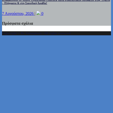
– Πλήγματα & στη Σαουδική Αραβία!
7 Αυγούστου, 2026
|
0
Πρόσφατα σχόλια
Copyright © By Valueplusis - All rights reserved