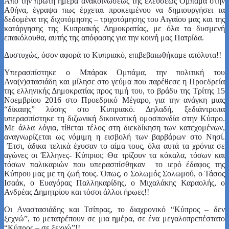
Από την πρώτη ημέρα ανακοινώσεως της ελεύσεως Ομπάμα στην
Αθήνα, έγραψα πως έρχεται προκειμένου να δημιουργήσει τα
δεδομένα της διχοτόμησης – τριχοτόμησης του Αιγαίου μας και της
κατάργησης της Κυπριακής Δημοκρατίας, με όλα τα δυσμενή
επακόλουθα, αυτής της απόφασης για την κοινή μας Πατρίδα.
Δυστυχώς, όσον αφορά το Κυπριακό, επιβεβαιωθήκαμε απόλυτα!!
Υπερασπίστηκε ο Μπάρακ Ομπάμα, την πολιτική του
Ανα(ν)στασιάδη και μίλησε στο γεύμα που παρέθεσε η Προεδρεία
της ελληνικής Δημοκρατίας προς τιμή του, το βράδυ της Τρίτης 15
Νοεμβρίου 2016 στο Προεδρικό Μέγαρο, για την ανάγκη μιας
“δίκαιης” λύσης στο Κυπριακό. Δηλαδή, ξεδιάντροπα
υπερασπίστηκε τη διζωνική δικοινοτική ομοσπονδία στην Κύπρο.
Με άλλα λόγια, τίθεται τέλος στη διεκδίκηση των κατεχομένων,
αναγνωρίζεται ως νόμιμη η εισβολή των βαρβάρων στο Νησί.
Έτσι, άδικα τελικά έχυσαν το αίμα τους, όλα αυτά τα χρόνια σε
αγώνες οι Έλληνες- Κύπριοι; Θα τρίζουν τα κόκαλα, τόσων και
τόσων παλικαριών που υπερασπίσθηκαν το ιερό έδαφος της
Κύπρου μας με τη ζωή τους. Όπως, ο Σολωμός Σολωμού, ο Τάσος
Ισαάκ, ο Ευαγόρας Παλληκαρίδης, ο Μιχαλάκης Καραολής, ο
Ανδρέας Δημητρίου και τόσοι άλλοι ήρωες!!
Οι Αναστασιάδης και Τσίπρας, το διαχρονικό “Κύπρος – δεν
ξεχνώ”, το μετατρέπουν σε μια ημέρα, σε ένα μεγαλοπρεπέστατο
“Κύπρος – σε ξεχνώ”!!