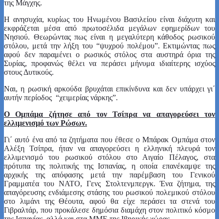
της Μάγχης.
Η ανησυχία, κυρίως του Ηνωμένου Βασιλείου είναι διάχυτη και
εκφράζεται μέσα από πρωτοσέλιδα μεγάλων εφημερίδων του
Νησιού. Θεωρώντας πως είναι η μεγαλύτερη κάθοδος ρωσικού
στόλου, μετά την λήξη του “ψυχρού πολέμου”. Εκτιμώντας πως
αφού δεν παραμένει ο ρωσικός στόλος στα αυστηρά όρια της
Συρίας, προφανώς θέλει να περάσει μήνυμα ιδιαίτερης ισχύος
στους Δυτικούς.
Ναι, η ρωσική αρκούδα βρυχάται επικίνδυνα και δεν υπάρχει γι΄
αυτήν περίοδος “χειμερίας νάρκης”.
Ο Ομπάμα ζήτησε από τον Τσίπρα να απαγορεύσει τον
ελλιμενισμό των Ρώσων.
Γι΄ αυτό ένα από τα ζητήματα που έθεσε ο Μπάρακ Ομπάμα στον
Αλέξη Τσίπρα, ήταν να απαγορεύσει η ελληνική πλευρά τον
ελλιμενισμό του ρωσικού στόλου στο Αιγαίο Πέλαγος, στα
πρότυπα της πολιτικής της Ισπανίας, η οποία επανέκαμψε της
αρχικής της απόφασης μετά την παρέμβαση του Γενικού
Γραμματέα του ΝΑΤΟ, Γενς Στολτενμπεργκ. Ένα ζήτημα, της
απαγόρευσης ενδιάμεσης στάσης του ρωσικού πολεμικού στόλου
στο λιμάνι της Θέουτα, αφού θα είχε περάσει τα στενά του
Γιβραλτάρ, που προκάλεσε δημόσια διαμάχη στον πολιτικό κόσμο
της Ισπανίας, αλλά και στα ΜΜΕ της Ιβηρικής χώρας.