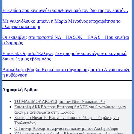
Η Ελπίδα που κινδυνεύει να πεθάνει από τον ίδιο της τον εαυτό…
Με γαλανόλευκο μπικίνι η Μαρία Μενούνος αποχαιρέτησε το
ελληνικό καλοκαίρι
Οι εκπλήξεις στα ποσοστά ΝΔ – ΠΑΣΟΚ – ΕΛΑΣ – Που κινείται
ο Σαμαράς
Eurostat: Οι μισοί Έλληνες δεν μπορούν να αντέξουν οικονομικά
διακοπές μιας εβδομάδας
Αποκάλυψη βόμβα: Κερκόπορτα συγκυριαρχίας στο Αιγαίο άνοιξε
η κυβέρνηση
Δημοφιλή Άρθρα
ΤΟ ΜΑΞΙΜΟΥ ΑΚΟΥΕΙ; με τον Νίκο Νικολόπουλο
Επιστολή ΑΚΚΕΛ προς Επιτροπή SANTE για θανατώσεις υγιών
ζώων με αντισώματα στην Ελλάδα
Σκευωρία Novartis: Βγαίνουν οι «κουκούλες» – Τυφώνας για
Τουλουπάκη
O Γιάννης Λούλης συνεργάζεται πλέον με τον Αλέξη Τσίπρα
Κόβουν και τα πανηγύρια! – Εξωφρενική απόφαση – Δεν υπάρχει