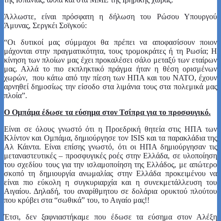
Άλλωστε, είναι πρόσφατη η δήλωση του Ρώσου Υπουργού
Άμυνας, Σεργκέι Σοϊγκού:
“Οι δυτικοί μας σύμμαχοι θα πρέπει να αποφασίσουν ποιον
μάχονται στην πραγματικότητα, τους τρομοκράτες ή τη Ρωσία; Η
κίνηση των πλοίων μας έχει προκαλέσει σάλο μεταξύ των εταίρων
μας. Αλλά το πιο εκπληκτικό πράγμα ήταν η θέση ορισμένων
χωρών, που κάτω από την πίεση των ΗΠΑ και του ΝΑΤΟ, έχουν
αρνηθεί δημοσίως την είσοδο στα λιμάνια τους στα πολεμικά μας
πλοία”.
Ο Ομπάμα έδωσε τα εύσημα στον Τσίπρα για το προσφυγικό.
Είναι σε όλους γνωστό ότι η Προεδρική θητεία στις ΗΠΑ των
Κλίντον και Ομπάμα, δημιούργησε τον ISIS και τα παρακλάδια της
Αλ Κάιντα. Είναι επίσης γνωστό, ότι οι ΗΠΑ δημιούργησαν τις
μεταναστευτικές – προσφυγικές ροές στην Ελλάδα, σε υλοποίηση
του σχεδίου τους για την ισλαμοποίηση της Ελλάδος, με απώτερο
σκοπό τη δημιουργία ανωμαλίας στην Ελλάδα προκειμένου να
είναι πιο εύκολη η συγκυριαρχία και η συνεκμετάλλευση του
Αιγαίου. Δηλαδή, του αναρίθμητου σε δολάρια ορυκτού πλούτου
που κρύβει στα “σωθικά” του, το Αιγαίο μας!!
Έτσι, δεν ξαφνιαστήκαμε που έδωσε τα εύσημα στον Αλέξη