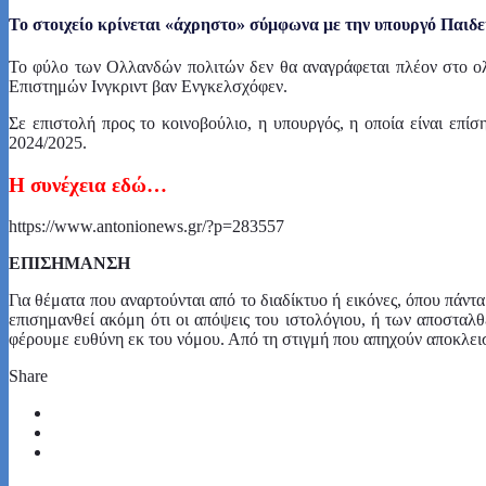
Το στοιχείο κρίνεται «άχρηστο» σύμφωνα με την υπουργό Παιδε
Το φύλο των Ολλανδών πολιτών δεν θα αναγράφεται πλέον στο ολλ
Επιστημών Ινγκριντ βαν Ενγκελσχόφεν.
Σε επιστολή προς το κοινοβούλιο, η υπουργός, η οποία είναι επί
2024/2025.
Η συνέχεια εδώ…
https://www.antonionews.gr/?p=283557
ΕΠΙΣΗΜΑΝΣΗ
Για θέματα που αναρτούνται από το διαδίκτυο ή εικόνες, όπου πά
επισημανθεί ακόμη ότι οι απόψεις του ιστολόγιου, ή των αποσταλ
φέρουμε ευθύνη εκ του νόμου. Από τη στιγμή που απηχούν αποκλεισ
Share