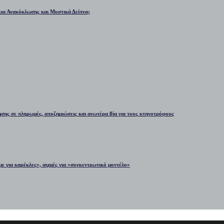
ια Ανακύκλωσης και Μυστικά Δείπνα;
σης σε πληρωμές, αποζημιώσεις και ανωτέρα βία για τους κτηνοτρόφους
 για καρέκλες», αιχμές για «συγκεντρωτικό μοντέλο»