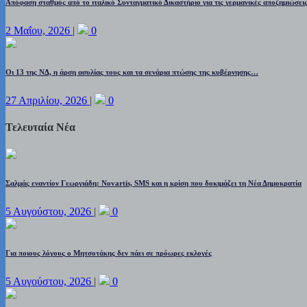
Απόφαση σταθμός από το ιταλικό Συνταγματικό Δικαστήριο για τις γερμανικές αποζημιώσει
2 Μαΐου, 2026
|
0
Οι 13 της ΝΔ, η άρση ασυλίας τους και τα σενάρια πτώσης της κυβέρνησης…
27 Απριλίου, 2026
|
0
Τελευταία Νέα
Σαλμάς εναντίον Γεωργιάδη: Novartis, SMS και η κρίση που δοκιμάζει τη Νέα Δημοκρατία
5 Αυγούστου, 2026
|
0
Για ποιους λόγους ο Μητσοτάκης δεν πάει σε πρόωρες εκλογές
5 Αυγούστου, 2026
|
0