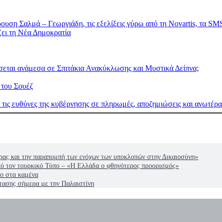
ζει τη Νέα Δημοκρατία
εται ανάμεσα σε Σπιτάκια Ανακύκλωσης και Μυστικά Δείπνα;
 του Σουέζ
ις ευθύνες της κυβέρνησης σε πληρωμές, αποζημιώσεις και ανωτέρα 
ρας και την παραπομπή των ενόχων των υποκλοπών στην Δικαιοσύνη»
από τον τουρκικό Τύπο – «Η Ελλάδα ο φθηνότερος προορισμός»
ίο στα καμένα
τασης σήμερα με την Παλαιστίνη