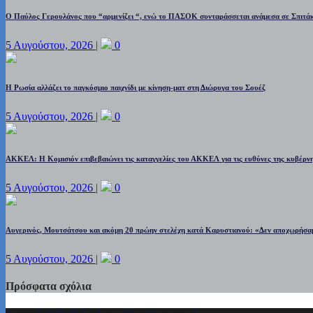
Ο Παύλος Γερουλάνος που “αρμενίζει “, ενώ το ΠΑΣΟΚ συνταράσσεται ανάμεσα σε Σπιτάκ
5 Αυγούστου, 2026
|
0
Η Ρωσία αλλάζει το παγκόσμιο παιχνίδι με κίνηση-ματ στη Διώρυγα του Σουέζ
5 Αυγούστου, 2026
|
0
ΑΚΚΕΛ: Η Κομισιόν επιβεβαιώνει τις καταγγελίες του ΑΚΚΕΛ για τις ευθύνες της κυβέρνη
5 Αυγούστου, 2026
|
0
Αυγερινός, Μουτσάτσου και ακόμη 20 πρώην στελέχη κατά Καρυστιανού: «Δεν αποχωρήσαμε
5 Αυγούστου, 2026
|
0
Πρόσφατα σχόλια