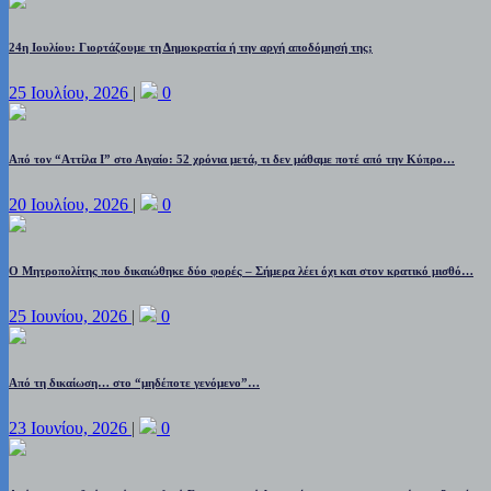
24η Ιουλίου: Γιορτάζουμε τη Δημοκρατία ή την αργή αποδόμησή της;
25 Ιουλίου, 2026
|
0
Από τον “Αττίλα Ι” στο Αιγαίο: 52 χρόνια μετά, τι δεν μάθαμε ποτέ από την Κύπρο…
20 Ιουλίου, 2026
|
0
Ο Μητροπολίτης που δικαιώθηκε δύο φορές – Σήμερα λέει όχι και στον κρατικό μισθό…
25 Ιουνίου, 2026
|
0
Από τη δικαίωση… στο “μηδέποτε γενόμενο”…
23 Ιουνίου, 2026
|
0