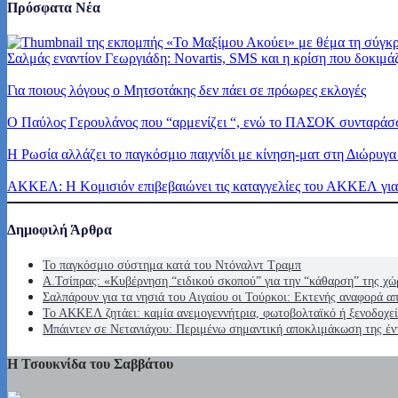
Πρόσφατα Νέα
Σαλμάς εναντίον Γεωργιάδη: Novartis, SMS και η κρίση που δοκιμά
Για ποιους λόγους ο Μητσοτάκης δεν πάει σε πρόωρες εκλογές
Ο Παύλος Γερουλάνος που “αρμενίζει “, ενώ το ΠΑΣΟΚ συνταράσσ
Η Ρωσία αλλάζει το παγκόσμιο παιχνίδι με κίνηση-ματ στη Διώρυγα
ΑΚΚΕΛ: Η Κομισιόν επιβεβαιώνει τις καταγγελίες του ΑΚΚΕΛ για τ
Δημοφιλή Άρθρα
Το παγκόσμιο σύστημα κατά του Ντόναλντ Τραμπ
Α.Τσίπρας: «Κυβέρνηση “ειδικού σκοπού” για την “κάθαρση” της χώ
Σαλπάρουν για τα νησιά του Αιγαίου οι Τούρκοι: Εκτενής αναφορά 
Το ΑΚΚΕΛ ζητάει: καμία ανεμογεννήτρια, φωτοβολταϊκό ή ξενοδοχε
Μπάιντεν σε Νετανιάχου: Περιμένω σημαντική αποκλιμάκωση της έν
Η Τσουκνίδα του Σαββάτου