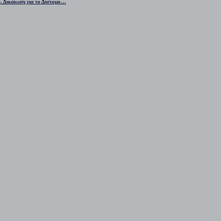
ς. Δικαίωση για το Δίστομο…