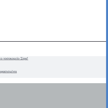
το νοσοκομείο Σίφα!
οφασισμένοι