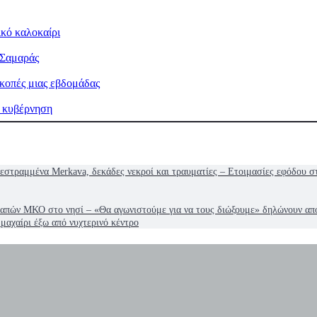
κό καλοκαίρι
 Σαμαράς
ακοπές μιας εβδομάδας
η κυβέρνηση
εστραμμένα Merkava, δεκάδες νεκροί και τραυματίες – Eτοιμασίες εφόδου σ
απών ΜΚΟ στο νησί – «Θα αγωνιστούμε για να τους διώξουμε» δηλώνουν απ
μαχαίρι έξω από νυχτερινό κέντρο