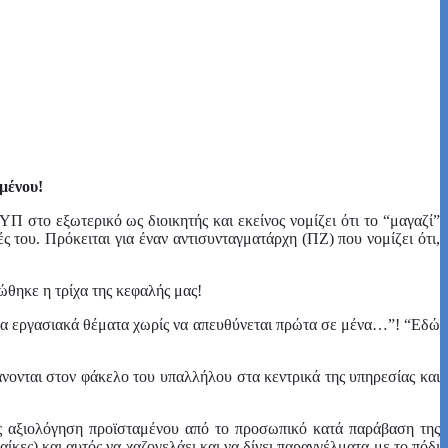
αμμένου!
 στο εξωτερικό ως διοικητής και εκείνος νομίζει ότι το “μαγαζί”
ς του. Πρόκειται για έναν αντισυνταγματάρχη (ΠΖ) που νομίζει ότι,
ώθηκε η τρίχα της κεφαλής μας!
ια εργασιακά θέματα χωρίς να απευθύνεται πρώτα σε μένα…”! “Εδώ
νονται στον φάκελο του υπαλλήλου στα κεντρικά της υπηρεσίας και
όπως αξιολόγηση προϊσταμένου από το προσωπικό κατά παράβαση της
κες) και αυτός να χαζογελάει και να δίνει παραγγέλματα με το πόδι