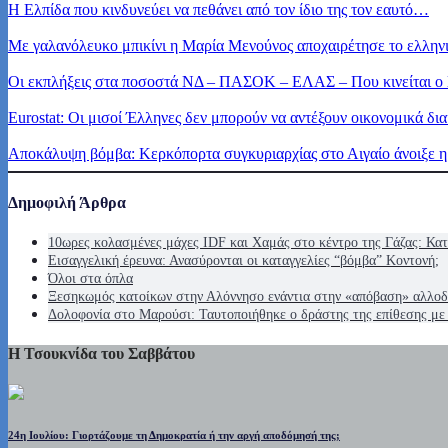
Η Ελπίδα που κινδυνεύει να πεθάνει από τον ίδιο της τον εαυτό…
Με γαλανόλευκο μπικίνι η Μαρία Μενούνος αποχαιρέτησε το ελληνι
Οι εκπλήξεις στα ποσοστά ΝΔ – ΠΑΣΟΚ – ΕΛΑΣ – Που κινείται ο
Eurostat: Οι μισοί Έλληνες δεν μπορούν να αντέξουν οικονομικά δι
Αποκάλυψη βόμβα: Κερκόπορτα συγκυριαρχίας στο Αιγαίο άνοιξε 
Δημοφιλή Άρθρα
10ωρες κολασμένες μάχες IDF και Χαμάς στο κέντρο της Γάζας: Κατ
Εισαγγελική έρευνα: Ανασύρονται οι καταγγελίες “βόμβα” Κοντονή;
Όλοι στα όπλα
Ξεσηκωμός κατοίκων στην Αλόννησο ενάντια στην «απόβαση» αλλοδ
Δολοφονία στο Μαρούσι: Ταυτοποιήθηκε ο δράστης της επίθεσης με 
Η Τσουκνίδα του Σαββάτου
24η Ιουλίου: Γιορτάζουμε τη Δημοκρατία ή την αργή αποδόμησή της;