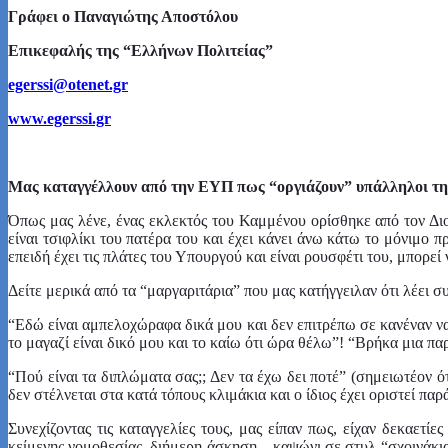
Γράφει ο Παναγιώτης Αποστόλου
Επικεφαλής της “Ελλήνων Πολιτείας”
egerssi@otenet.gr
www.egerssi.gr
Μας καταγγέλλουν από την ΕΥΠ πως “οργιάζουν” υπάλληλοι τ
Όπως μας λένε, ένας εκλεκτός του Καμμένου ορίσθηκε από τον Διο
είναι τσιφλίκι του πατέρα του και έχει κάνει άνω κάτω το μόνιμο 
επειδή έχει τις πλάτες του Υπουργού και είναι ρουσφέτι του, μπορεί ν
Δείτε μερικά από τα “μαργαριτάρια” που μας κατήγγειλαν ότι λέει 
“Εδώ είναι αμπελοχώραφα δικά μου και δεν επιτρέπω σε κανέναν 
το μαγαζί είναι δικό μου και το καίω ότι ώρα θέλω”! “Βρήκα μια π
“Πού είναι τα διπλώματα σας;; Δεν τα έχω δει ποτέ”
(σημειωτέον ό
δεν στέλνεται στα κατά τόπους κλιμάκια και ο ίδιος έχει οριστεί πα
Συνεχίζοντας τις καταγγελίες τους, μας είπαν πως, είχαν δεκαετ
κείμενης νομοθεσίας, διήμερη άσκηση – καψώνι σε στυλ “σχοινάκια”