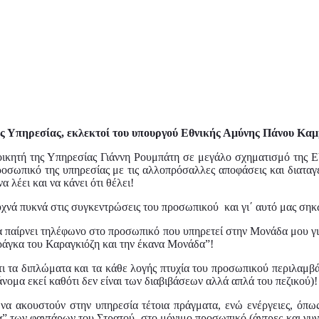
ης Υπηρεσίας, εκλεκτοί του υπουργού Εθνικής Αμύνης Πάνου Κ
ικητή της Υπηρεσίας Γιάννη Ρουμπάτη σε μεγάλο σχηματισμό της ΕΥΠ
προσωπικό της υπηρεσίας με τις αλλοπρόσαλλες αποφάσεις και διαταγέ
α λέει και να κάνει ότι θέλει!
συχνά πυκνά στις συγκεντρώσεις του προσωπικού και γι΄ αυτό μας σηκ
να παίρνει τηλέφωνο στο προσωπικό που υπηρετεί στην Μονάδα μου γ
αράγκα του Καραγκιόζη και την έκανα Μονάδα”!
τι τα διπλώματα και τα κάθε λογής πτυχία του προσωπικού περιλαμβά
ράνομα εκεί καθότι δεν είναι των διαβιβάσεων αλλά απλά του πεζικού)!
ίες να ακουστούν στην υπηρεσία τέτοια πράγματα, ενώ ενέργειες, 
 των φαντάρων του Στρατού, στο μόνιμο προσωπικό (άντρες και γυναί