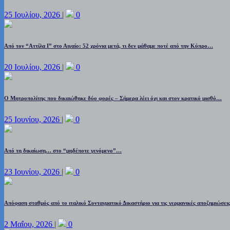
25 Ιουλίου, 2026
|
0
Από τον “Αττίλα Ι” στο Αιγαίο: 52 χρόνια μετά, τι δεν μάθαμε ποτέ από την Κύπρο…
20 Ιουλίου, 2026
|
0
Ο Μητροπολίτης που δικαιώθηκε δύο φορές – Σήμερα λέει όχι και στον κρατικό μισθό…
25 Ιουνίου, 2026
|
0
Από τη δικαίωση… στο “μηδέποτε γενόμενο”…
23 Ιουνίου, 2026
|
0
Απόφαση σταθμός από το ιταλικό Συνταγματικό Δικαστήριο για τις γερμανικές αποζημιώσει
2 Μαΐου, 2026
|
0