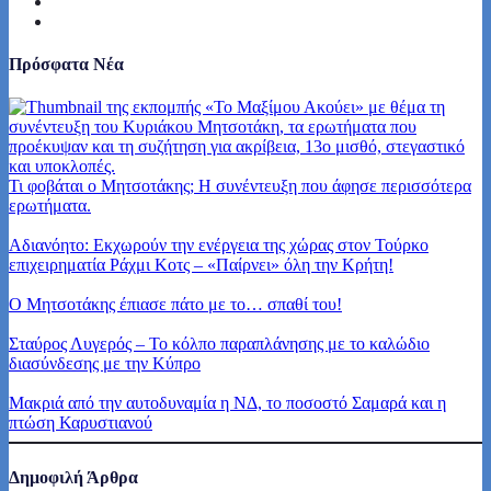
Πρόσφατα Νέα
Τι φοβάται ο Μητσοτάκης; Η συνέντευξη που άφησε περισσότερα
ερωτήματα.
Αδιανόητο: Εκχωρούν την ενέργεια της χώρας στον Τούρκο
επιχειρηματία Ράχμι Κοτς – «Παίρνει» όλη την Κρήτη!
Ο Μητσοτάκης έπιασε πάτο με το… σπαθί του!
Σταύρος Λυγερός – Το κόλπο παραπλάνησης με το καλώδιο
διασύνδεσης με την Κύπρο
Μακριά από την αυτοδυναμία η ΝΔ, το ποσοστό Σαμαρά και η
πτώση Καρυστιανού
Δημοφιλή Άρθρα