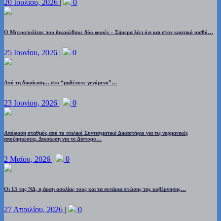
20 Ιουλίου, 2026
|
0
Ο Μητροπολίτης που δικαιώθηκε δύο φορές – Σήμερα λέει όχι και στον κρατικό μισθό…
25 Ιουνίου, 2026
|
0
Από τη δικαίωση… στο “μηδέποτε γενόμενο”…
23 Ιουνίου, 2026
|
0
Απόφαση σταθμός από το ιταλικό Συνταγματικό Δικαστήριο για τις γερμανικές
αποζημιώσεις. Δικαίωση για το Δίστομο…
2 Μαΐου, 2026
|
0
Οι 13 της ΝΔ, η άρση ασυλίας τους και τα σενάρια πτώσης της κυβέρνησης…
27 Απριλίου, 2026
|
0