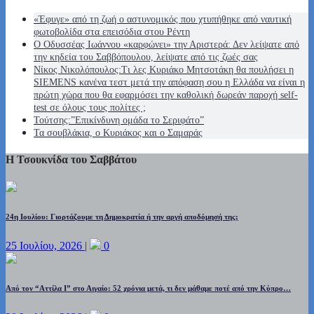
«Έφυγε» από τη ζωή ο αστυνομικός που χτυπήθηκε από ναυτική
φωτοβολίδα στα επεισόδια στου Ρέντη
Ο Οδυσσέας Ιωάννου «καρφώνει» την Αριστερά: Δεν λείψατε από
την κηδεία του Σαββόπουλου, λείψατε από τις ζωές σας
Νίκος Νικολόπουλος:Τι λες Κυριάκο Μητσοτάκη θα πουλήσει η
SIEMENS κανένα τεστ μετά την απόφαση σου η Ελλάδα να είναι η
πρώτη χώρα που θα εφαρμόσει την καθολική δωρεάν παροχή self-
test σε όλους τους πολίτες ;
Τούτσης:”Επικίνδυνη ομάδα το Σεριφάτο”
Τα σουβλάκια, ο Κυριάκος και ο Σαμαράς
Η Τσουκνίδα του Σαββάτου
24η Ιουλίου: Γιορτάζουμε τη Δημοκρατία ή την αργή αποδόμησή της;
25 Ιουλίου, 2026
|
0
Από τον “Αττίλα Ι” στο Αιγαίο: 52 χρόνια μετά, τι δεν μάθαμε ποτέ από την Κύπρο…