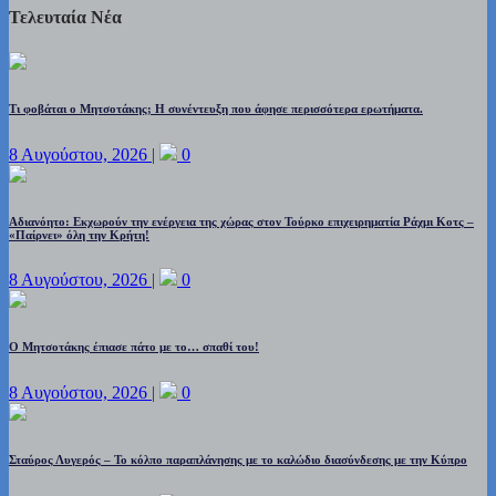
Τελευταία Νέα
Τι φοβάται ο Μητσοτάκης; Η συνέντευξη που άφησε περισσότερα ερωτήματα.
8 Αυγούστου, 2026
|
0
Αδιανόητο: Εκχωρούν την ενέργεια της χώρας στον Τούρκο επιχειρηματία Ράχμι Κοτς –
«Παίρνει» όλη την Κρήτη!
8 Αυγούστου, 2026
|
0
Ο Μητσοτάκης έπιασε πάτο με το… σπαθί του!
8 Αυγούστου, 2026
|
0
Σταύρος Λυγερός – Το κόλπο παραπλάνησης με το καλώδιο διασύνδεσης με την Κύπρο