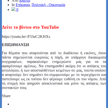
Από
IoulAp
In
Επίκαιρα
,
Πολιτική - Οικονομία
0
Δείτε το βίντεο στο YouTube
https://youtu.be/-P33uC2KHXs
ΕΠΙΣΗΜΑΝΣΗ
Για θέματα που αναρτούνται από το διαδίκτυο ή εικόνες, όπου
πάντα σημειώνεται ευκρινώς η πηγή, αν υπάρχουν δικαιώματα
συγγραφέων, παρακαλούμε ενημερώστε μας για να τα
αφαιρέσουμε αμέσως. Να επισημανθεί ακόμη ότι οι απόψεις του
ιστολόγιου, ή των αποσταλθέντων κειμένων σε μας, του/τα οποίου/
α αναρτούμε δεν σημαίνει ότι συμφωνούμε με το περιεχόμενο και
πιστεύουμε ως εκ τούτου δεν φέρουμε ευθύνη εκ του νόμου. Από
τη στιγμή που απηχούν αποκλειστικά και μόνο τις απόψεις των
συντακτών τους
Share