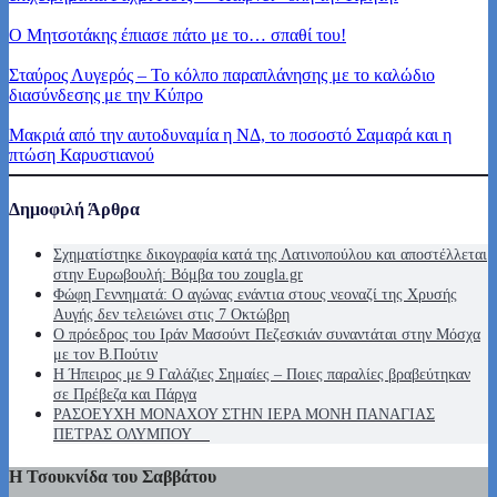
Ο Μητσοτάκης έπιασε πάτο με το… σπαθί του!
Σταύρος Λυγερός – Το κόλπο παραπλάνησης με το καλώδιο
διασύνδεσης με την Κύπρο
Μακριά από την αυτοδυναμία η ΝΔ, το ποσοστό Σαμαρά και η
πτώση Καρυστιανού
Δημοφιλή Άρθρα
Σχηματίστηκε δικογραφία κατά της Λατινοπούλου και αποστέλλεται
στην Ευρωβουλή: Βόμβα του zougla.gr
Φώφη Γεννηματά: Ο αγώνας ενάντια στους νεοναζί της Χρυσής
Αυγής δεν τελειώνει στις 7 Οκτώβρη
Ο πρόεδρος του Ιράν Μασούντ Πεζεσκιάν συναντάται στην Μόσχα
με τον Β.Πούτιν
Η Ήπειρος με 9 Γαλάζιες Σημαίες – Ποιες παραλίες βραβεύτηκαν
σε Πρέβεζα και Πάργα
ΡΑΣΟΕΥΧΗ ΜΟΝΑΧΟΥ ΣΤΗΝ ΙΕΡΑ ΜΟΝΗ ΠΑΝΑΓΙΑΣ
ΠΕΤΡΑΣ ΟΛΥΜΠΟΥ
Η Τσουκνίδα του Σαββάτου