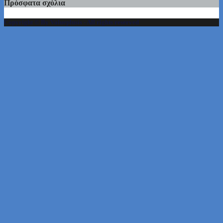
Πρόσφατα σχόλια
Copyright © By Valueplusis - All rights reserved