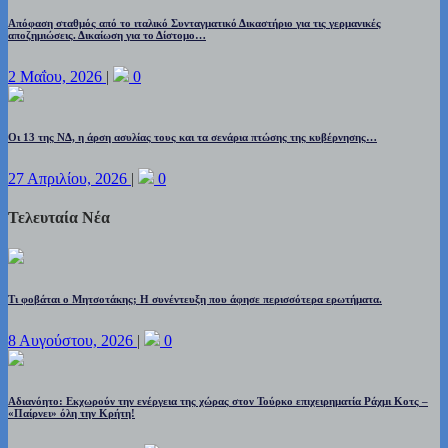
Απόφαση σταθμός από το ιταλικό Συνταγματικό Δικαστήριο για τις γερμανικές
αποζημιώσεις. Δικαίωση για το Δίστομο…
2 Μαΐου, 2026
|
0
Οι 13 της ΝΔ, η άρση ασυλίας τους και τα σενάρια πτώσης της κυβέρνησης…
27 Απριλίου, 2026
|
0
Τελευταία Νέα
Τι φοβάται ο Μητσοτάκης; Η συνέντευξη που άφησε περισσότερα ερωτήματα.
8 Αυγούστου, 2026
|
0
Αδιανόητο: Εκχωρούν την ενέργεια της χώρας στον Τούρκο επιχειρηματία Ράχμι Κοτς –
«Παίρνει» όλη την Κρήτη!