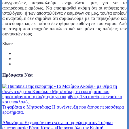
συγγραφέων, παρακαλούμε ενημερώστε μας για να τα
αφαιρέσουμε αμέσως. Να επισημανθεί ακόμη ότι οι απόψεις του
ιστολόγιου, ή των αποσταλθέντων κειμένων σε μας, του/τα οποίου/
α αναρτούμε δεν σημαίνει ότι συμφωνούμε με το περιεχόμενο και
πιστεύουμε ως εκ τούτου δεν φέρουμε ευθύνη εκ του νόμου. Από
τη στιγμή που απηχούν αποκλειστικά και μόνο τις απόψεις των
συντακτών τους
Share
Πρόσφατα Νέα
Τι φοβάται ο Μητσοτάκης; Η συνέντευξη που άφησε περισσότερα
ερωτήματα.
Αδιανόητο: Εκχωρούν την ενέργεια της χώρας στον Τούρκο
επιχειρηματία Ράχμι Κοτς – «Παίρνει» όλη την Κρήτη!