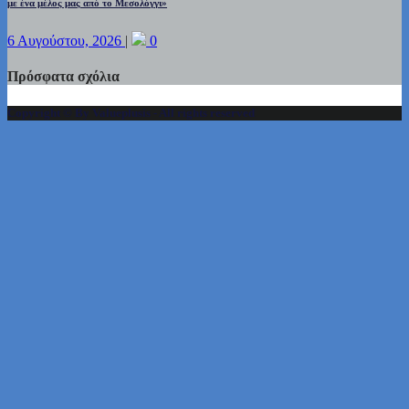
με ένα μέλος μας από το Μεσολόγγι»
6 Αυγούστου, 2026
|
0
Πρόσφατα σχόλια
Copyright © By Valueplusis - All rights reserved