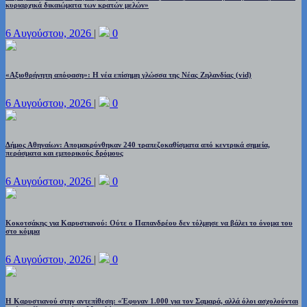
κυριαρχικά δικαιώματα των κρατών μελών»
6 Αυγούστου, 2026
|
0
«Αξιοθρήνητη απόφαση»: Η νέα επίσημη γλώσσα της Νέας Ζηλανδίας (vid)
6 Αυγούστου, 2026
|
0
Δήμος Αθηναίων: Απομακρύνθηκαν 240 τραπεζοκαθίσματα από κεντρικά σημεία,
περάσματα και εμπορικούς δρόμους
6 Αυγούστου, 2026
|
0
Κοκοτσάκης για Καρυστιανού: Ούτε ο Παπανδρέου δεν τόλμησε να βάλει το όνομα του
στο κόμμα
6 Αυγούστου, 2026
|
0
Η Καρυστιανού στην αντεπίθεση: «Έφυγαν 1.000 για τον Σαμαρά, αλλά όλοι ασχολούνται