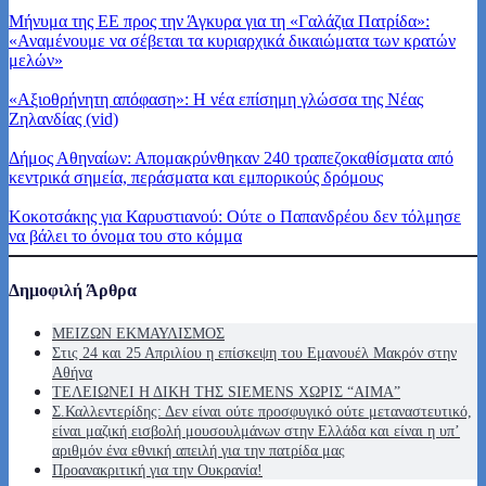
Μήνυμα της ΕΕ προς την Άγκυρα για τη «Γαλάζια Πατρίδα»:
«Αναμένουμε να σέβεται τα κυριαρχικά δικαιώματα των κρατών
μελών»
«Αξιοθρήνητη απόφαση»: Η νέα επίσημη γλώσσα της Νέας
Ζηλανδίας (vid)
Δήμος Αθηναίων: Απομακρύνθηκαν 240 τραπεζοκαθίσματα από
κεντρικά σημεία, περάσματα και εμπορικούς δρόμους
Κοκοτσάκης για Καρυστιανού: Ούτε ο Παπανδρέου δεν τόλμησε
να βάλει το όνομα του στο κόμμα
Δημοφιλή Άρθρα
ΜΕΙΖΩΝ ΕΚΜΑΥΛΙΣΜΟΣ
Στις 24 και 25 Απριλίου η επίσκεψη του Εμανουέλ Μακρόν στην
Αθήνα
ΤΕΛΕΙΩΝΕΙ Η ΔΙΚΗ ΤΗΣ SIEMENS ΧΩΡΙΣ “ΑΙΜΑ”
Σ.Καλλεντερίδης: Δεν είναι ούτε προσφυγικό ούτε μεταναστευτικό,
είναι μαζική εισβολή μουσουλμάνων στην Ελλάδα και είναι η υπ’
αριθμόν ένα εθνική απειλή για την πατρίδα μας
Προανακριτική για την Ουκρανία!