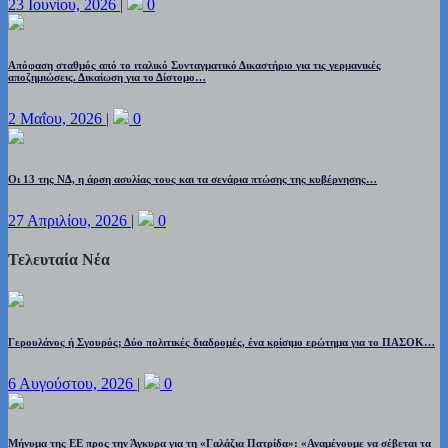
23 Ιουνίου, 2026
|
0
Απόφαση σταθμός από το ιταλικό Συνταγματικό Δικαστήριο για τις γερμανικές
αποζημιώσεις. Δικαίωση για το Δίστομο…
2 Μαΐου, 2026
|
0
Οι 13 της ΝΔ, η άρση ασυλίας τους και τα σενάρια πτώσης της κυβέρνησης…
27 Απριλίου, 2026
|
0
Τελευταία Νέα
Γερουλάνος ή Σγουρός; Δύο πολιτικές διαδρομές, ένα κρίσιμο ερώτημα για το ΠΑΣΟΚ…
6 Αυγούστου, 2026
|
0
Μήνυμα της ΕΕ προς την Άγκυρα για τη «Γαλάζια Πατρίδα»: «Αναμένουμε να σέβεται τα