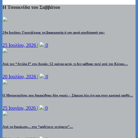
Η Τσουκνίδα του Σαββάτου
24η Ιουλίου: Γιορτάζουμε τη Δημοκρατία ή την αργή αποδόμησή της;
25 Ιουλίου, 2026
|
0
Από τον “Αττίλα Ι” στο Αιγαίο: 52 χρόνια μετά, τι δεν μάθαμε ποτέ από την Κύπρο…
20 Ιουλίου, 2026
|
0
Ο Μητροπολίτης που δικαιώθηκε δύο φορές – Σήμερα λέει όχι και στον κρατικό μισθό…
25 Ιουνίου, 2026
|
0
Από τη δικαίωση… στο “μηδέποτε γενόμενο”…