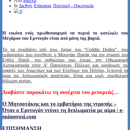
Από
IoulAp
In
Διεθνή
,
Επίκαιρα
,
Πολιτική - Οικονομία
0
Η εικόνα ενός πρωθυπουργού να περνά το κατώφλι του
Μεγάρου του Ερντογάν είναι από μόνη της βαριά.
Το να συμβαίνει υπό τους ήχους του “Ceddin Deden”, του
εμβατηρίου που συνέθεσε ο Μουχτάρ Πασάς για τον στρατό του
Ενβέρ Πασά, του ανθρώπου που έσυρε την Οθωμανική
Αυτοκρατορία στον Α’ Παγκόσμιο Πόλεμο και οργάνωσε τις
σφαγές των Αρμενίων και των Ελλήνων του Πόντου, ξεπερνά τα
όρια της διπλωματικής απρέπειας. Είναι μια ωμή, συμβολική
δήλωση ισχύος.
Διαβάστε παρακάτω τη συνέχεια του ρεπορτάζ…
Ο Μητσοτάκης και το εμβατήριο της ντροπής –
Όταν ο Ερντογάν ντύνει τη διπλωματία με αίμα | e-
enimerosi.com
ΕΠΙΣΗΜΑΝΣΗ