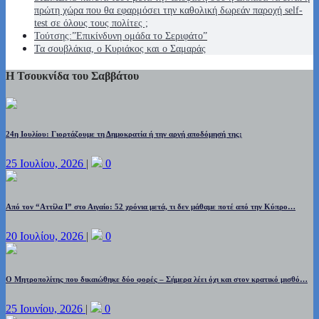
πρώτη χώρα που θα εφαρμόσει την καθολική δωρεάν παροχή self-
test σε όλους τους πολίτες ;
Τούτσης:”Επικίνδυνη ομάδα το Σεριφάτο”
Τα σουβλάκια, ο Κυριάκος και ο Σαμαράς
Η Τσουκνίδα του Σαββάτου
24η Ιουλίου: Γιορτάζουμε τη Δημοκρατία ή την αργή αποδόμησή της;
25 Ιουλίου, 2026
|
0
Από τον “Αττίλα Ι” στο Αιγαίο: 52 χρόνια μετά, τι δεν μάθαμε ποτέ από την Κύπρο…
20 Ιουλίου, 2026
|
0
Ο Μητροπολίτης που δικαιώθηκε δύο φορές – Σήμερα λέει όχι και στον κρατικό μισθό…
25 Ιουνίου, 2026
|
0