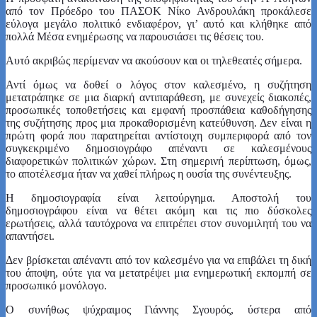
από τον Πρόεδρο του ΠΑΣΟΚ Νίκο Ανδρουλάκη προκάλεσε
εύλογα μεγάλο πολιτικό ενδιαφέρον, γι’ αυτό και κλήθηκε από
πολλά Μέσα ενημέρωσης να παρουσιάσει τις θέσεις του.
Αυτό ακριβώς περίμεναν να ακούσουν και οι τηλεθεατές σήμερα.
Αντί όμως να δοθεί ο λόγος στον καλεσμένο, η συζήτηση
μετατράπηκε σε μια διαρκή αντιπαράθεση, με συνεχείς διακοπές,
προσωπικές τοποθετήσεις και εμφανή προσπάθεια καθοδήγησης
της συζήτησης προς μια προκαθορισμένη κατεύθυνση. Δεν είναι η
πρώτη φορά που παρατηρείται αντίστοιχη συμπεριφορά από τον
συγκεκριμένο δημοσιογράφο απέναντι σε καλεσμένους
διαφορετικών πολιτικών χώρων. Στη σημερινή περίπτωση, όμως,
το αποτέλεσμα ήταν να χαθεί πλήρως η ουσία της συνέντευξης.
Η δημοσιογραφία είναι λειτούργημα. Αποστολή του
δημοσιογράφου είναι να θέτει ακόμη και τις πιο δύσκολες
ερωτήσεις, αλλά ταυτόχρονα να επιτρέπει στον συνομιλητή του να
απαντήσει.
Δεν βρίσκεται απέναντι από τον καλεσμένο για να επιβάλει τη δική
του άποψη, ούτε για να μετατρέψει μια ενημερωτική εκπομπή σε
προσωπικό μονόλογο.
Ο συνήθως ψύχραιμος Γιάννης Σγουρός, ύστερα από