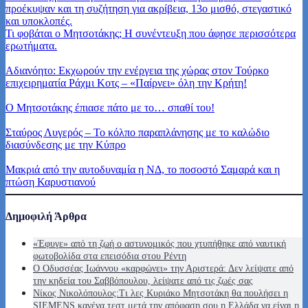
Τι φοβάται ο Μητσοτάκης; Η συνέντευξη που άφησε περισσότερα
ερωτήματα.
Αδιανόητο: Εκχωρούν την ενέργεια της χώρας στον Τούρκο
επιχειρηματία Ράχμι Κοτς – «Παίρνει» όλη την Κρήτη!
Ο Μητσοτάκης έπιασε πάτο με το… σπαθί του!
Σταύρος Λυγερός – Το κόλπο παραπλάνησης με το καλώδιο
διασύνδεσης με την Κύπρο
Μακριά από την αυτοδυναμία η ΝΔ, το ποσοστό Σαμαρά και η
πτώση Καρυστιανού
Δημοφιλή Άρθρα
«Έφυγε» από τη ζωή ο αστυνομικός που χτυπήθηκε από ναυτική
φωτοβολίδα στα επεισόδια στου Ρέντη
Ο Οδυσσέας Ιωάννου «καρφώνει» την Αριστερά: Δεν λείψατε από
την κηδεία του Σαββόπουλου, λείψατε από τις ζωές σας
Νίκος Νικολόπουλος:Τι λες Κυριάκο Μητσοτάκη θα πουλήσει η
SIEMENS κανένα τεστ μετά την απόφαση σου η Ελλάδα να είναι η