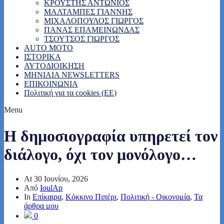
ΚΡΟΥΣΤΗΣ ΑΝΤΩΝΙΟΣ
ΜΑΛΤΑΜΠΕΣ ΓΙΑΝΝΗΣ
ΜΙΧΑΛΟΠΟΥΛΟΣ ΓΙΩΡΓΟΣ
ΠΑΝΑΣ ΕΠΑΜΕΙΝΩΝΔΑΣ
ΤΣΟΥΤΣΟΣ ΓΙΩΡΓΟΣ
AUTO MOTO
ΙΣΤΟΡΙΚΑ
ΑΥΤΟΔΙΟΙΚΗΣΗ
MHNIAIA NEWSLETTERS
ΕΠΙΚΟΙΝΩΝΙΑ
Πολιτική για τα cookies (ΕΕ)
Menu
Η δημοσιογραφία υπηρετεί τον
διάλογο, όχι τον μονόλογο…
At
30 Ιουνίου, 2026
Από
IoulAp
In
Επίκαιρα
,
Κόκκινο Πιπέρι
,
Πολιτική - Οικονομία
,
Τα
άρθρα μου
0