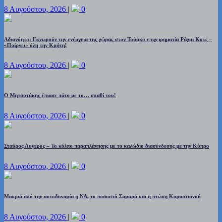
8 Αυγούστου, 2026
|
0
Αδιανόητο: Εκχωρούν την ενέργεια της χώρας στον Τούρκο επιχειρηματία Ράχμι Κοτς –
«Παίρνει» όλη την Κρήτη!
8 Αυγούστου, 2026
|
0
Ο Μητσοτάκης έπιασε πάτο με το… σπαθί του!
8 Αυγούστου, 2026
|
0
Σταύρος Λυγερός – Το κόλπο παραπλάνησης με το καλώδιο διασύνδεσης με την Κύπρο
8 Αυγούστου, 2026
|
0
Μακριά από την αυτοδυναμία η ΝΔ, το ποσοστό Σαμαρά και η πτώση Καρυστιανού
8 Αυγούστου, 2026
|
0