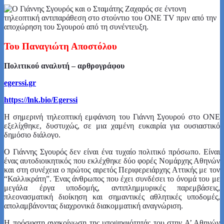
Του Παναγιώτη Αποστόλου
Πολιτικού αναλυτή – αρθρογράφου
egerssi.gr
https://lnk.bio/Egerssi
Η σημερινή τηλεοπτική εμφάνιση του Γιάννη Σγουρού στο ONE
εξελίχθηκε, δυστυχώς, σε μια χαμένη ευκαιρία για ουσιαστικό
δημόσιο διάλογο.
Ο Γιάννης Σγουρός δεν είναι ένα τυχαίο πολιτικό πρόσωπο. Είναι
ένας αυτοδιοικητικός που εκλέχθηκε δύο φορές Νομάρχης Αθηνών
και στη συνέχεια ο πρώτος αιρετός Περιφερειάρχης Αττικής με τον
“Καλλικράτη”. Ένας άνθρωπος που έχει συνδέσει το όνομά του με
μεγάλα έργα υποδομής, αντιπλημμυρικές παρεμβάσεις,
πλεονασματική διοίκηση και σημαντικές αθλητικές υποδομές,
απολαμβάνοντας διαχρονικά διακομματική αναγνώριση.
Η πρόσφατη ανακοίνωση της υποψηφιότητάς του στην Α’ Αθηνών