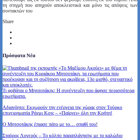
τη στιγμή που απηχούν αποκλειστικά και μόνο τις απόψεις των
συντακτών του
Share
Πρόσφατα Νέα
Τι φοβάται ο Μητσοτάκης; Η συνέντευξη που άφησε περισσότερα
ερωτήματα.
Αδιανόητο: Εκχωρούν την ενέργεια της χώρας στον Τούρκο
επιχειρηματία Ράχμι Κοτς – «Παίρνει» όλη την Κρήτη!
Ο Μητσοτάκης έπιασε πάτο με το… σπαθί του!
Σταύρος Λυγερός – Το κόλπο παραπλάνησης με το καλώδιο