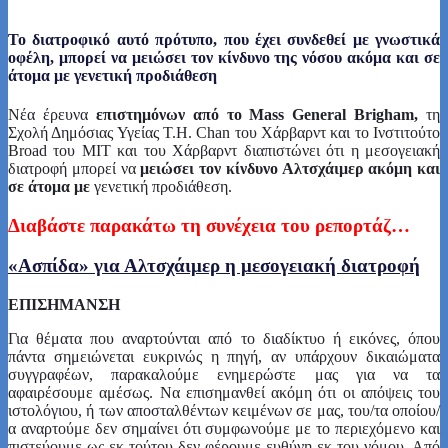
Το διατροφικό αυτό πρότυπο, που έχει συνδεθεί με γνωστικά
οφέλη, μπορεί να μειώσει τον κίνδυνο της νόσου ακόμα και σε
άτομα με γενετική προδιάθεση
Nέα έρευνα
επιστημόνων από το Mass General Brigham,
τη
Σχολή Δημόσιας Υγείας T.H. Chan του Χάρβαρντ και το Ινστιτούτο
Broad του MIT και του Χάρβαρντ διαπιστώνει ότι η μεσογειακή
διατροφή μπορεί να
μειώσει τον κίνδυνο Αλτσχάιμερ ακόμη και
σε άτομα με
γενετική προδιάθεση.
Διαβάστε παρακάτω τη συνέχεια του ρεπορτάζ…
«Ασπίδα» για Αλτσχάιμερ η μεσογειακή διατροφή
EΠΙΣΗΜΑΝΣΗ
Για θέματα που αναρτούνται από το διαδίκτυο ή εικόνες, όπου
πάντα σημειώνεται ευκρινώς η πηγή, αν υπάρχουν δικαιώματα
συγγραφέων, παρακαλούμε ενημερώστε μας για να τα
αφαιρέσουμε αμέσως. Να επισημανθεί ακόμη ότι οι απόψεις του
ιστολόγιου, ή των αποσταλθέντων κειμένων σε μας, του/τα οποίου/
α αναρτούμε δεν σημαίνει ότι συμφωνούμε με το περιεχόμενο και
πιστεύουμε ως εκ τούτου δεν φέρουμε ευθύνη εκ του νόμου. Από