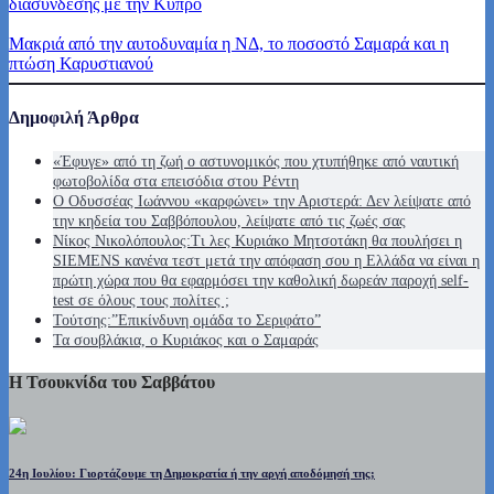
διασύνδεσης με την Κύπρο
Μακριά από την αυτοδυναμία η ΝΔ, το ποσοστό Σαμαρά και η
πτώση Καρυστιανού
Δημοφιλή Άρθρα
«Έφυγε» από τη ζωή ο αστυνομικός που χτυπήθηκε από ναυτική
φωτοβολίδα στα επεισόδια στου Ρέντη
Ο Οδυσσέας Ιωάννου «καρφώνει» την Αριστερά: Δεν λείψατε από
την κηδεία του Σαββόπουλου, λείψατε από τις ζωές σας
Νίκος Νικολόπουλος:Τι λες Κυριάκο Μητσοτάκη θα πουλήσει η
SIEMENS κανένα τεστ μετά την απόφαση σου η Ελλάδα να είναι η
πρώτη χώρα που θα εφαρμόσει την καθολική δωρεάν παροχή self-
test σε όλους τους πολίτες ;
Τούτσης:”Επικίνδυνη ομάδα το Σεριφάτο”
Τα σουβλάκια, ο Κυριάκος και ο Σαμαράς
Η Τσουκνίδα του Σαββάτου
24η Ιουλίου: Γιορτάζουμε τη Δημοκρατία ή την αργή αποδόμησή της;