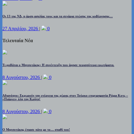
Οι 13 της ΝΔ, η άρση ασυλίας τους και τα σενάρια πτώσης της κυβέρνησης…
27 Απριλίου, 2026
|
0
Τελευταία Νέα
Τι φοβάται ο Μητσοτάκης; Η συνέντευξη που άφησε περισσότερα ερωτήματα.
8 Αυγούστου, 2026
|
0
Αδιανόητο: Εκχωρούν την ενέργεια της χώρας στον Τούρκο επιχειρηματία Ράχμι Κοτς –
«Παίρνει» όλη την Κρήτη!
8 Αυγούστου, 2026
|
0
Ο Μητσοτάκης έπιασε πάτο με το… σπαθί του!