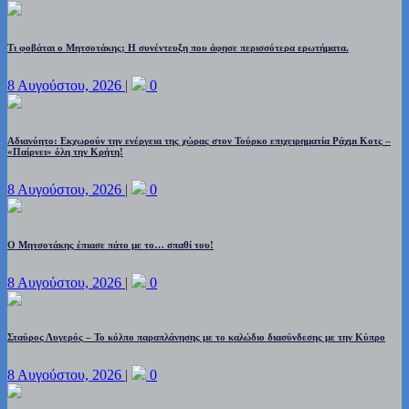
Τι φοβάται ο Μητσοτάκης; Η συνέντευξη που άφησε περισσότερα ερωτήματα.
8 Αυγούστου, 2026
|
0
Αδιανόητο: Εκχωρούν την ενέργεια της χώρας στον Τούρκο επιχειρηματία Ράχμι Κοτς –
«Παίρνει» όλη την Κρήτη!
8 Αυγούστου, 2026
|
0
Ο Μητσοτάκης έπιασε πάτο με το… σπαθί του!
8 Αυγούστου, 2026
|
0
Σταύρος Λυγερός – Το κόλπο παραπλάνησης με το καλώδιο διασύνδεσης με την Κύπρο
8 Αυγούστου, 2026
|
0