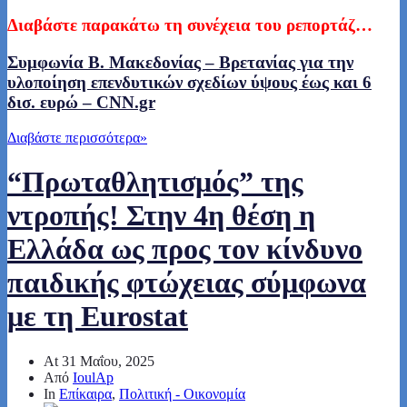
Διαβάστε παρακάτω τη συνέχεια του ρεπορτάζ…
Συμφωνία Β. Μακεδονίας – Βρετανίας για την
υλοποίηση επενδυτικών σχεδίων ύψους έως και 6
δισ. ευρώ – CNN.gr
Διαβάστε περισσότερα
»
“Πρωταθλητισμός” της
ντροπής! Στην 4η θέση η
Ελλάδα ως προς τον κίνδυνο
παιδικής φτώχειας σύμφωνα
με τη Eurostat
At
31 Μαΐου, 2025
Από
IoulAp
In
Επίκαιρα
,
Πολιτική - Οικονομία