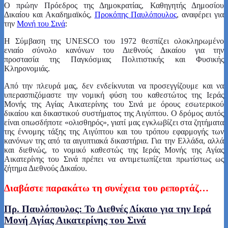
Ο πρώην Πρόεδρος της Δημοκρατίας, Καθηγητής Δημοσίου
Δικαίου και Ακαδημαϊκός,
Προκόπης Παυλόπουλος
, αναφέρει για
την
Μονή του Σινά
:
Η Σύμβαση της UNESCO του 1972 θεσπίζει ολοκληρωμένο
ενιαίο σύνολο κανόνων του Διεθνούς Δικαίου για την
προστασία της Παγκόσμιας Πολιτιστικής και Φυσικής
Κληρονομιάς.
Από την πλευρά μας, δεν ενδείκνυται να προσεγγίζουμε και να
υπερασπιζόμαστε την νομική φύση του καθεστώτος της Ιεράς
Μονής της Αγίας Αικατερίνης του Σινά με όρους εσωτερικού
δικαίου και δικαστικού συστήματος της Αιγύπτου. Ο δρόμος αυτός
είναι οπωσδήποτε «ολισθηρός», γιατί μας εγκλωβίζει στα ζητήματα
της έννομης τάξης της Αιγύπτου και του τρόπου εφαρμογής των
κανόνων της από τα αιγυπτιακά δικαστήρια. Για την Ελλάδα, αλλά
και διεθνώς, το νομικό καθεστώς της Ιεράς Μονής της Αγίας
Αικατερίνης του Σινά πρέπει να αντιμετωπίζεται πρωτίστως ως
ζήτημα Διεθνούς Δικαίου.
Διαβάστε παρακάτω τη συνέχεια του ρεπορτάζ…
Πρ. Παυλόπουλος: Το Διεθνές Δίκαιο για την Ιερά
Μονή Αγίας Αικατερίνης του Σινά