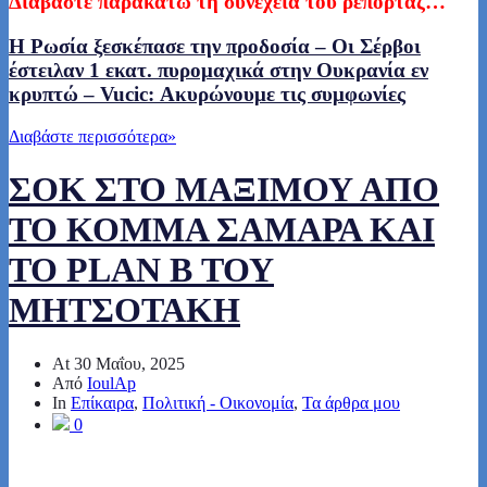
Διαβάστε παρακάτω τη συνέχεια του ρεπορτάζ…
Η Ρωσία ξεσκέπασε την προδοσία – Οι Σέρβοι
έστειλαν 1 εκατ. πυρομαχικά στην Ουκρανία εν
κρυπτώ – Vucic: Ακυρώνουμε τις συμφωνίες
Διαβάστε περισσότερα
»
ΣΟΚ ΣΤΟ ΜΑΞΙΜΟΥ ΑΠΟ
ΤΟ ΚΟΜΜΑ ΣΑΜΑΡΑ ΚΑΙ
ΤΟ PLAN B ΤΟΥ
ΜΗΤΣΟΤΑΚΗ
At
30 Μαΐου, 2025
Από
IoulAp
In
Επίκαιρα
,
Πολιτική - Οικονομία
,
Τα άρθρα μου
0