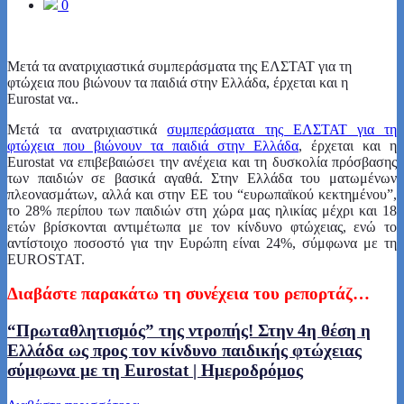
0
Μετά τα ανατριχιαστικά συμπεράσματα της ΕΛΣΤΑΤ για τη
φτώχεια που βιώνουν τα παιδιά στην Ελλάδα, έρχεται και η
Eurostat να..
Μετά τα ανατριχιαστικά
συμπεράσματα της ΕΛΣΤΑΤ για τη
φτώχεια που βιώνουν τα παιδιά στην Ελλάδα
, έρχεται και η
Eurostat να επιβεβαιώσει την ανέχεια και τη δυσκολία πρόσβασης
των παιδιών σε βασικά αγαθά. Στην Ελλάδα του ματωμένων
πλεονασμάτων, αλλά και στην ΕΕ του “ευρωπαϊκού κεκτημένου”,
το 28% περίπου των παιδιών στη χώρα μας ηλικίας μέχρι και 18
ετών βρίσκονται αντιμέτωπα με τον κίνδυνο φτώχειας, ενώ το
αντίστοιχο ποσοστό για την Ευρώπη είναι 24%, σύμφωνα με τη
EUROSTAT.
Διαβάστε παρακάτω τη συνέχεια του ρεπορτάζ…
“Πρωταθλητισμός” της ντροπής! Στην 4η θέση η
Ελλάδα ως προς τον κίνδυνο παιδικής φτώχειας
σύμφωνα με τη Eurostat | Ημεροδρόμος