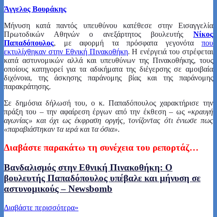
Άγγελος Βουράκης
Μήνυση κατά παντός υπευθύνου κατέθεσε στην Εισαγγελία
Πρωτοδικών Αθηνών ο ανεξάρτητος βουλευτής
Νίκος
Παπαδόπουλος
, με αφορμή τα πρόσφατα γεγονότα
που
εκτυλίχθηκαν στην Εθνική Πινακοθήκη
. Η ενέργειά του στρέφεται
κατά αστυνομικών αλλά και υπευθύνων της Πινακοθήκης, τους
οποίους κατηγορεί για τα αδικήματα της διέγερσης σε αμοιβαία
διχόνοια, της άσκησης παράνομης βίας και της παράνομης
παρακράτησης.
Σε δημόσια δήλωσή του, ο κ. Παπαδόπουλος χαρακτήρισε την
πράξη του – την αφαίρεση έργων από την έκθεση – ως «
κραυγή
αγωνίας» και όχι ως έκφραση οργής, τονίζοντας ότι ένιωσε πως
«παραβιάστηκαν τα ιερά και τα όσια»
.
Διαβάστε παρακάτω τη συνέχεια του ρεπορτάζ…
Βανδαλισμός στην Εθνική Πινακοθήκη: Ο
βουλευτής Παπαδόπουλος υπέβαλε και μήνυση σε
αστυνομικούς – Newsbomb
Διαβάστε περισσότερα
»