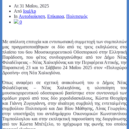
At
31 Μαΐου, 2025
Από
IoulAp
In
Αυτοδιοίκηση
,
Επίκαιρα
,
Πολιτισμός
0
Με απόλυτη επιτυχία και εντυπωσιακή συμμετοχή των συμπολιτών
μας πραγματοποιήθηκαν οι δύο από τις τρεις εκδηλώσεις στο
πλαίσιο του 6ου Μουσικοχορευτικού Οδοιπορικού στην Ελληνική
Παράδοση, που φέτος συνδιοργανώθηκε από τον Δήμο Νέας
Φιλαδέλφειας – Νέας Χαλκηδόνας και την Περιφέρεια Αττικής, την
Παρασκευή 23 και το Σάββατο 24 Μαΐου 2025 στον «Πολυχώρο
Δροσίνη» στη Νέα Χαλκηδόνα.
Όπως αναφέρει σε σχετική ανακοίνωσή του ο Δήμος Νέας
Φιλαδέλφειας – Νέας Χαλκηδόνας, η υλοποίηση του
μουσικοχορευτικού οδοιπορικού βασίστηκε στον συντονισμό των
ομάδων χορού από τους δύο χοροδιδασκάλους, Κώστα Θεοχάρη
και Γιάννη Ζυγογιάννη, στην ιδιαίτερη συμβολή της εντεταλμένης
συμβούλου Πολιτισμού και Δια Βίου Μάθησης, Λίνας Γεωργίου,
στην υποστήριξη του αντιδημάρχου Οικονομικών Κωνσταντίνου
Τομπούλογλου και στην εκπληκτική παρουσίαση της διοργάνωσης
από τον Κώστα Μπέτζελο, το ηχόχρωμα της φωνής του οποίου