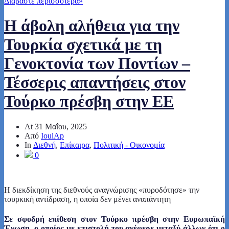
Διαβάστε περισσότερα
»
Η άβολη αλήθεια για την
Τουρκία σχετικά με τη
Γενοκτονία των Ποντίων –
Τέσσερις απαντήσεις στον
Τούρκο πρέσβη στην ΕΕ
At
31 Μαΐου, 2025
Από
IoulAp
In
Διεθνή
,
Επίκαιρα
,
Πολιτική - Οικονομία
0
Η διεκδίκηση της διεθνούς αναγνώρισης «πυροδότησε» την
τουρκική αντίδραση, η οποία δεν μένει αναπάντητη
Σε σφοδρή επίθεση στον Τούρκο πρέσβη στην Ευρωπαϊκή
Ένωση, ο οποίος με επιστολή του ανέφερε μεταξύ άλλων ότι ο