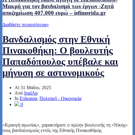
Μακρή για τον βανδαλισμό των έργων -Ζητά
αποζημίωση 407.000 ευρώ – iefimerida.gr
Διαβάστε περισσότερα
»
Βανδαλισμός στην Εθνική
Πινακοθήκη: Ο βουλευτής
Παπαδόπουλος υπέβαλε και
μήνυση σε αστυνομικούς
At
31 Μαΐου, 2025
Από
IoulAp
In
Επίκαιρα
,
Πολιτική - Οικονομία
0
«Κραυγή αγωνίας», χαρακτήρισε ο πρώην βουλευτής τη «Νίκης»
τους βανδαλισμούς εντός της Εθνικής Πινακοθήκης