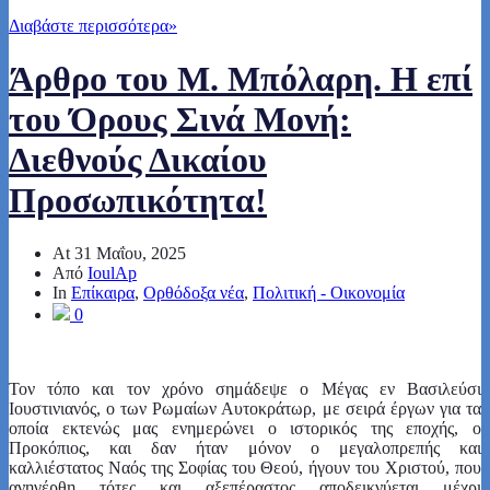
Διαβάστε περισσότερα
»
Άρθρο του Μ. Μπόλαρη. Η επί
του Όρους Σινά Μονή:
Διεθνούς Δικαίου
Προσωπικότητα!
At
31 Μαΐου, 2025
Από
IoulAp
In
Επίκαιρα
,
Ορθόδοξα νέα
,
Πολιτική - Οικονομία
0
Τον τόπο και τον χρόνο σημάδεψε ο Μέγας εν Βασιλεύσι
Ιουστινιανός, ο των Ρωμαίων Αυτοκράτωρ, με σειρά έργων για τα
οποία εκτενώς μας ενημερώνει ο ιστορικός της εποχής, ο
Προκόπιος, και δαν ήταν μόνον ο μεγαλοπρεπής και
καλλιέστατος Ναός της Σοφίας του Θεού, ήγουν του Χριστού, που
ανηγέρθη τότες και αξεπέραστος αποδεικνύεται μέχρι