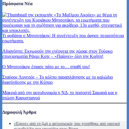
Πρόσφατα Νέα
Τι φοβάται ο Μητσοτάκης; Η συνέντευξη που άφησε περισσότερα
ερωτήματα.
Αδιανόητο: Εκχωρούν την ενέργεια της χώρας στον Τούρκο
επιχειρηματία Ράχμι Κοτς – «Παίρνει» όλη την Κρήτη!
Ο Μητσοτάκης έπιασε πάτο με το… σπαθί του!
Σταύρος Λυγερός – Το κόλπο παραπλάνησης με το καλώδιο
διασύνδεσης με την Κύπρο
Μακριά από την αυτοδυναμία η ΝΔ, το ποσοστό Σαμαρά και η
πτώση Καρυστιανού
Δημοφιλή Άρθρα
«Έφυγε» από τη ζωή ο αστυνομικός που χτυπήθηκε από ναυτική
φωτοβολίδα στα επεισόδια στου Ρέντη