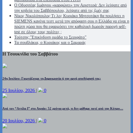
Ο Οδυσσέας Ιωάννου «καρφώνει» την Αριστερά: Δεν λείψατε από
την κηδεία του Σαββόπουλου, λείψατε από τις ζωές σας
Νίκος Νικολόπουλος:Τι λες Κυριάκο Μητσοτάκη θα πουλήσει η
SIEMENS κανένα τεστ μετά την απόφαση σου η Ελλάδα να είναι η
πρώτη χώρα που θα εφαρμόσει την καθολική δωρεάν παροχή self-
test σε όλους τους πολίτες ;
Τούτσης:”Επικίνδυνη ομάδα το Σεριφάτο”
Τα σουβλάκια, ο Κυριάκος και ο Σαμαράς
Η Τσουκνίδα του Σαββάτου
24η Ιουλίου: Γιορτάζουμε τη Δημοκρατία ή την αργή αποδόμησή της;
25 Ιουλίου, 2026
|
0
Από τον “Αττίλα Ι” στο Αιγαίο: 52 χρόνια μετά, τι δεν μάθαμε ποτέ από την Κύπρο…
20 Ιουλίου, 2026
|
0