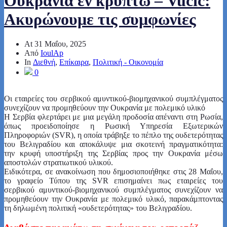
Ουκρανία εν κρυπτώ – Vucic:
Ακυρώνουμε τις συμφωνίες
At
31 Μαΐου, 2025
Από
IoulAp
In
Διεθνή
,
Επίκαιρα
,
Πολιτική - Οικονομία
0
Οι εταιρείες του σερβικού αμυντικού-βιομηχανικού συμπλέγματος
συνεχίζουν να προμηθεύουν την Ουκρανία με πολεμικό υλικό
Η Σερβία φλερτάρει με μια μεγάλη προδοσία απέναντι στη Ρωσία,
όπως προειδοποίησε η Ρωσική Υπηρεσία Εξωτερικών
Πληροφοριών (SVR), η οποία τράβηξε το πέπλο της ουδετερότητας
του Βελιγραδίου και αποκάλυψε μια σκοτεινή πραγματικότητα:
την κρυφή υποστήριξη της Σερβίας προς την Ουκρανία μέσω
αποστολών στρατιωτικού υλικού.
Ειδικότερα, σε ανακοίνωση που δημοσιοποιήθηκε στις 28 Μαΐου,
το γραφείο Τύπου της SVR επισημαίνει πως εταιρείες του
σερβικού αμυντικού-βιομηχανικού συμπλέγματος συνεχίζουν να
προμηθεύουν την Ουκρανία με πολεμικό υλικό, παρακάμπτοντας
τη δηλωμένη πολιτική «ουδετερότητας» του Βελιγραδίου.