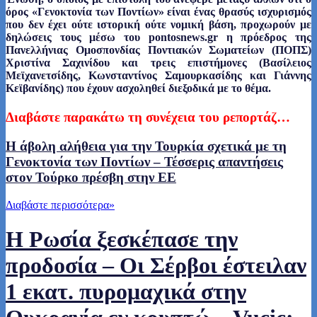
όρος «Γενοκτονία των Ποντίων» είναι ένας θρασύς ισχυρισμός
που δεν έχει ούτε ιστορική ούτε νομική βάση, προχωρούν με
δηλώσεις τους μέσω του pontosnews.gr η πρόεδρος της
Πανελλήνιας Ομοσπονδίας Ποντιακών Σωματείων (ΠΟΠΣ)
Χριστίνα Σαχινίδου και τρεις επιστήμονες (Βασίλειος
Μεϊχανετσίδης, Κωνσταντίνος Σαμουρκασίδης και Γιάννης
Κεϊβανίδης) που έχουν ασχοληθεί διεξοδικά με το θέμα.
Διαβάστε παρακάτω τη συνέχεια του ρεπορτάζ…
Η άβολη αλήθεια για την Τουρκία σχετικά με τη
Γενοκτονία των Ποντίων – Τέσσερις απαντήσεις
στον Τούρκο πρέσβη στην ΕΕ
Διαβάστε περισσότερα
»
Η Ρωσία ξεσκέπασε την
προδοσία – Οι Σέρβοι έστειλαν
1 εκατ. πυρομαχικά στην