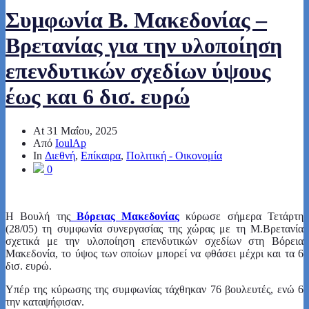
Συμφωνία Β. Μακεδονίας –
Βρετανίας για την υλοποίηση
επενδυτικών σχεδίων ύψους
έως και 6 δισ. ευρώ
At
31 Μαΐου, 2025
Από
IoulAp
In
Διεθνή
,
Επίκαιρα
,
Πολιτική - Οικονομία
0
Η Βουλή της
Βόρειας Μακεδονίας
κύρωσε σήμερα Τετάρτη
(28/05) τη συμφωνία συνεργασίας της χώρας με τη Μ.Βρετανία
σχετικά με την υλοποίηση επενδυτικών σχεδίων στη Βόρεια
Μακεδονία, το ύψος των οποίων μπορεί να φθάσει μέχρι και τα 6
δισ. ευρώ.
Υπέρ της κύρωσης της συμφωνίας τάχθηκαν 76 βουλευτές, ενώ 6
την καταψήφισαν.