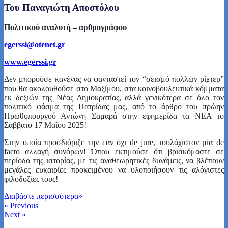
Του Παναγιώτη Αποστόλου
Πολιτικού αναλυτή – αρθρογράφου
egerssi@otenet.gr
www.egerssi.gr
Δεν μπορούσε κανένας να φανταστεί τον “σεισμό πολλών ρίχτερ”
που θα ακολουθούσε στο Μαξίμου, στα κοινοβουλευτικά κόμματα
εκ δεξιών της Νέας Δημοκρατίας, αλλά γενικότερα σε όλο τον
πολιτικό φάσμα της Πατρίδας μας, από το άρθρο του πρώην
Πρωθυπουργού Αντώνη Σαμαρά στην εφημερίδα τα ΝΕΑ το
Σάββατο 17 Μαΐου 2025!
Στην οποία προσδιόριζε την εάν όχι de jure, τουλάχιστον μία de
facto αλλαγή συνόρων! Όπου εκτιμούσε ότι βρισκόμαστε σε
περίοδο της ιστορίας, με τις αναθεωρητικές δυνάμεις, να βλέπουν
μεγάλες ευκαιρίες προκειμένου να υλοποιήσουν τις αλόγιστες
φιλοδοξίες τους!
Διαβάστε περισσότερα
»
«
Previous
Next
»