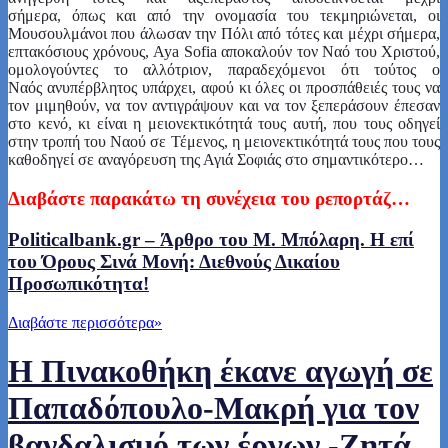
σήμερα, όπως και από την ονομασία του τεκμηριώνεται, οι
Μουσουλμάνοι που άλωσαν την Πόλι από τότες και μέχρι σήμερα,
επτακόσιους χρόνους, Aya Sofia αποκαλούν τον Ναό του Χριστού,
ομολογούντες το αλλότριον, παραδεχόμενοι ότι τούτος ο
Ναός ανυπέρβλητος υπάρχει, αφού κι όλες οι προσπάθειές τους να
τον μιμηθούν, να τον αντιγράψουν και να τον ξεπεράσουν έπεσαν
στο κενό, κι είναι η μειονεκτικότητά τους αυτή, που τους οδηγεί
στην τροπή του Ναού σε Τέμενος, η μειονεκτικότητά τους που τους
καθοδηγεί σε αναγόρευση της Αγιά Σοφιάς στο σημαντικότερο…
Διαβάστε παρακάτω τη συνέχεια του ρεπορτάζ…
Politicalbank.gr – Άρθρο του Μ. Μπόλαρη. Η επί
του Όρους Σινά Μονή: Διεθνούς Δικαίου
Προσωπικότητα!
Διαβάστε περισσότερα
»
Η Πινακοθήκη έκανε αγωγή σε
Παπαδόπουλο-Μακρή για τον
βανδαλισμό των έργων -Ζητά