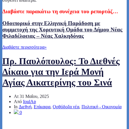
συγκινεί ιδιαίτερα.
Διαβάστε παρακάτω τη συνέχεια του ρεπορτάζ…
Οδοιπορικό στην Ελληνική Παράδοση με
συμμετοχή της Χορευτική Ομάδα του Δήμου Νέας
Φιλαδέλφειας – Νέας Χαλκηδόνας
Διαβάστε περισσότερα
»
Πρ. Παυλόπουλος: Το Διεθνές
Δίκαιο για την Ιερά Μονή
Αγίας Αικατερίνης του Σινά
At
31 Μαΐου, 2025
Από
IoulAp
In
Διεθνή
,
Επίκαιρα
,
Ορθόδοξα νέα
,
Πολιτική - Οικονομία
0