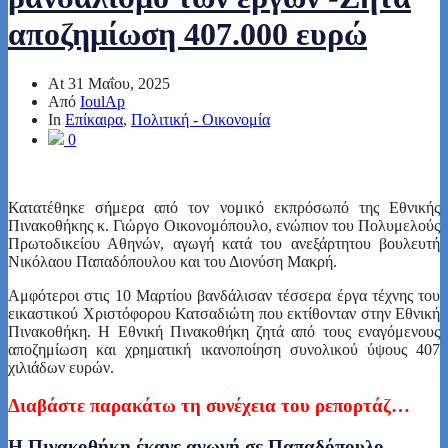
αποζημίωση 407.000 ευρώ
At
31 Μαΐου, 2025
Από
IoulAp
In
Επίκαιρα
,
Πολιτική - Οικονομία
0
Κατατέθηκε σήμερα από τον νομικό εκπρόσωπό της Εθνικής
Πινακοθήκης κ. Γιώργο Οικονομόπουλο, ενώπιον του Πολυμελούς
Πρωτοδικείου Αθηνών, αγωγή κατά του ανεξάρτητου βουλευτή
Νικόλαου Παπαδόπουλου και του Διονύση Μακρή.
Αμφότεροι στις 10 Μαρτίου βανδάλισαν τέσσερα έργα τέχνης του
εικαστικού Χριστόφορου Κατσαδιώτη που εκτίθονταν στην Εθνική
Πινακοθήκη. Η Εθνική Πινακοθήκη ζητά από τους εναγόμενους
αποζημίωση και χρηματική ικανοποίηση συνολικού ύψους 407
χιλιάδων ευρών.
Διαβάστε παρακάτω τη συνέχεια του ρεπορτάζ…
Η Πινακοθήκη έκανε αγωγή σε Παπαδόπουλο-