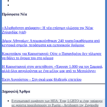
Πρόσφατα Νέα
«Αξιοθρήνητη απόφαση»: Η νέα επίσημη γλώσσα της Νέας
Ζηλανδίας (vid)
Δήμος Αθηναίων: Απομακρύνθηκαν 240 τραπεζοκαθίσματα από
κεντρικά σημεία, περάσματα και εμπορικούς δρόμους
Κοκοτσάκης για Καρυστιανού: Ούτε ο Παπανδρέου δεν τόλμησε
να βάλει το όνομα του στο κόμμα
Η Καρυστιανού στην αντεπίθεση: «Έφυγαν 1.000 για τον Σαμαρά,
αλλά όλοι ασχολούνται με ένα μέλος μας από το Μεσολόγγι»
Έκτη Αυγούστου – Στη σκιά μιας θλιβερής επετείου
Δημοφιλή Άρθρα
Εντυπωσιακή εμφάνιση των ΗΠΑ: Ένας LGBTQ κι ένας ναύαρχος
με φούστα προειδοποιούν τη Ρωσία – Αντίδραση της Ζαχάροβα