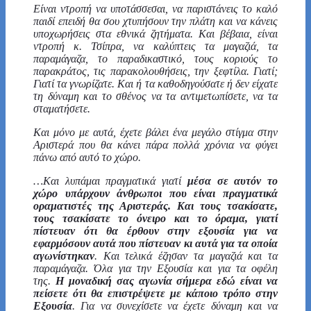
Είναι ντροπή να υποτάσσεσαι, να παριστάνεις το καλό
παιδί επειδή θα σου χτυπήσουν την πλάτη και να κάνεις
υποχωρήσεις στα εθνικά ζητήματα. Και βέβαια, είναι
ντροπή κ. Τσίπρα, να καλύπτεις τα μαγαζιά, τα
παραμάγαζα, το παραδικαστικό, τους κοριούς το
παρακράτος, τις παρακολουθήσεις, την ξεφτίλα. Γιατί;
Γιατί τα γνωρίζατε. Και ή τα καθοδηγούσατε ή δεν είχατε
τη δύναμη και το σθένος να τα αντιμετωπίσετε, να τα
σταματήσετε.
Και μόνο με αυτά, έχετε βάλει ένα μεγάλο στίγμα στην
Αριστερά που θα κάνει πάρα πολλά χρόνια να φύγει
πάνω από αυτό το χώρο.
…Και λυπάμαι πραγματικά γιατί
μέσα σε αυτόν το
χώρο υπάρχουν άνθρωποι που είναι πραγματικά
οραματιστές της Αριστεράς. Και
τους τσακίσατε,
τους τσακίσατε το όνειρο και το όραμα, γιατί
πίστευαν ότι θα έρθουν στην εξουσία για να
εφαρμόσουν αυτά που πίστευαν κι αυτά για τα οποία
αγωνίστηκαν
. Και τελικά έζησαν τα μαγαζιά και τα
παραμάγαζα. Όλα για την Εξουσία και για τα οφέλη
της.
Η μοναδική σας αγωνία σήμερα εδώ είναι να
πείσετε ότι θα επιστρέψετε με κάποιο τρόπο στην
Εξουσία
. Για να συνεχίσετε να έχετε δύναμη και να