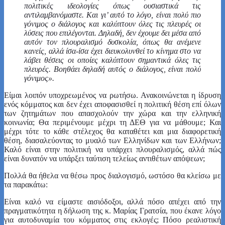
πολιτικές ιδεολογίες όπως ουσιαστικά τις
αντιλαμβανόμαστε. Και γι’ αυτό το λόγο, είναι πολύ πιο
γόνιμος ο διάλογος και καλύπτουν όλες τις πλευρές οι
λύσεις που επιλέγονται. Δηλαδή, δεν έχουμε δει μέσα από
αυτόν τον πλουραλισμό δυσκολία, όπως θα ανέμενε
κανείς, αλλά ίσα-ίσα έχει διευκολυνθεί το κίνημα στο να
λάβει θέσεις οι οποίες καλύπτουν σημαντικά όλες τις
πλευρές. Βοηθάει δηλαδή αυτός ο διάλογος, είναι πολύ
γόνιμος».
Είμαι λοιπόν υποχρεωμένος να ρωτήσω. Ανακοινώνεται η ίδρυση
ενός κόμματος και δεν έχει αποφασισθεί η πολιτική θέση επί όλων
των ζητημάτων που απασχολούν την χώρα και την ελληνική
κοινωνία; Θα περιμένουμε μέχρι τη ΔΕΘ για να μάθουμε; Και
μέχρι τότε το κάθε στέλεχος θα καταθέτει και μια διαφορετική
θέση, διασαλεύοντας το μυαλό των Ελληνίδων και των Ελλήνων;
Καλό είναι στην πολιτική να υπάρχει πλουραλισμός, αλλά πώς
είναι δυνατόν να υπάρξει ταύτιση τελείως αντιθέτων απόψεων;
Πολλά θα ήθελα να θέσω προς διαλογισμό, ωστόσο θα κλείσω με
τα παρακάτω:
Είναι καλό να είμαστε αισιόδοξοι, αλλά πόσο απέχει από την
πραγματικότητα η δήλωση της κ. Μαρίας Γρατσία, που έκανε λόγο
για αυτοδυναμία του κόμματος στις εκλογές; Πόσο ρεαλιστική