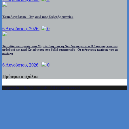
Έκτη Αυγούστου – Στη σκιά μιας θλιβερής επετείου
6 Αυγούστου, 2026
|
0
Το σχέδιο ανατροπής του Μητσοτάκη από τη Νέα Δημοκρατία – Ο Σαμαράς κινείται
μεθοδικά και κερδίζει πόντους στο δεξιό στρατόπεδο- Οι τελευταίες κινήσεις του με
στελέχη
6 Αυγούστου, 2026
|
0
Πρόσφατα σχόλια
Copyright © By Valueplusis - All rights reserved