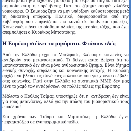
δάνεια μετά την προχθεσινή απόφαση του Αρείου Πάγου. Γιατί έχει
σημασία αυτή η παρέμβαση; Γιατί το ζήτημα αφορά χιλιάδες
νοικοκυριά. Ο Σαμαράς ζητά να μην υπάρξουν καθυστερήσεις μετά
τη δικαστική απόφαση. Πολιτικά, διαφοροποιείται από την
κυβέρνηση που εμφανίζεται πιο κοντά σε funds και τράπεζες.
Κοινωνικά, πιάνει το αίσθημα αδικίας της μεσαίας τάξης, που έχει
απεμπολήσει ο Κυριάκος Μητσοτάκης.
Η Ευρώπη στέλνει τα μηνύματα. Φτάνουν εδώ;
Από την Ελλάδα μέχρι το Μπέλφαστ, βλέπουμε κοινωνίες να
αντιδρούν στο μεταναστευτικό. Τι δείχνει αυτό; Δείχνει ότι το
μεταναστευτικό δεν είναι μόνο ανθρωπιστικό ζήτημα. Είναι ζήτημα
εθνικής συνοχής, ασφάλειας και κοινωνικής αντοχής. Η Ευρώπη
αρχίζει να βλέπει τις συνέπειες πολιτικών που για χρόνια επέβαλε
στις κοινωνίες. Γιατί στην Ελλάδα τα συστημικά ΜΜΕ δεν μας
λένε το χαμό των αντιδράσεων σε πολλές πόλεις της Ευρώπης;
Μάλιστα ο Παύλος Τσίμας, υποστήριξε ότι η αντίδραση δεν είναι
για τους μετανάστες, αλλά για την πτώση του βιοποριστικού τους
επιπέδου!
Στα χρόνια των Τσίπρα και Μητσοτάκη, η Ελλάδα έγινε
πειραματόζωο σε ένα πειραματικό πεδίο.