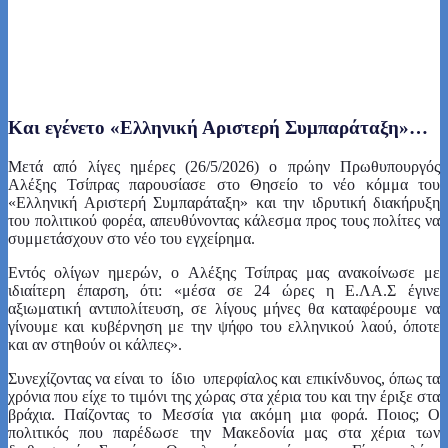
Και εγένετο «Ελληνική Αριστερή Συμπαράταξη»…
Μετά από λίγες ημέρες (26/5/2026) ο πρώην Πρωθυπουργός
Αλέξης Τσίπρας παρουσίασε στο Θησείο το νέο κόμμα του
«Ελληνική Αριστερή Συμπαράταξη» και την ιδρυτική διακήρυξη
του πολιτικού φορέα, απευθύνοντας κάλεσμα προς τους πολίτες να
συμμετάσχουν στο νέο του εγχείρημα.
Εντός ολίγων ημερών, ο Αλέξης Τσίπρας μας ανακοίνωσε με
ιδιαίτερη έπαρση, ότι: «μέσα σε 24 ώρες η Ε.ΛΑ.Σ έγινε
αξιωματική αντιπολίτευση, σε λίγους μήνες θα καταφέρουμε να
γίνουμε και κυβέρνηση με την ψήφο του ελληνικού λαού, όποτε
και αν στηθούν οι κάλπες».
Συνεχίζοντας να είναι το ίδιο υπερφίαλος και επικίνδυνος, όπως τα
χρόνια που είχε το τιμόνι της χώρας στα χέρια του και την έριξε στα
βράχια. Παίζοντας το Μεσσία για ακόμη μια φορά. Ποιος; Ο
πολιτικός που παρέδωσε την Μακεδονία μας στα χέρια των