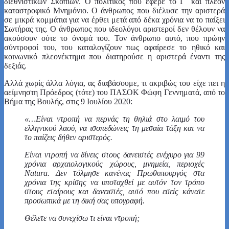
διεθνιστικών Σκοπίων. Ο πολιτικός που έφερε το Γ΄ και πλέον
καταστροφικό Μνημόνιο. Ο άνθρωπος που διέλυσε την αριστερά
σε μικρά κομμάτια για να έρθει μετά από δέκα χρόνια να το παίξει
Σωτήρας της. Ο άνθρωπος που ιδεολόγοι αριστεροί δεν θέλουν να
ακούσουν ούτε το όνομά του. Τον άνθρωπο αυτό, που πρώην
σύντροφοί του, του καταλογίζουν πως αφαίρεσε το ηθικό και
κοινωνικό πλεονέκτημα που διατηρούσε η αριστερά έναντι της
δεξιάς.
Αλλά χωρίς άλλα λόγια, ας διαβάσουμε, τι ακριβώς του είχε πει η
αείμνηστη Πρόεδρος (τότε) του ΠΑΣΟΚ Φώφη Γεννηματά, από το
Βήμα της Βουλής, στις 9 Ιουλίου 2020:
«…Είναι ντροπή να περνάς τη θηλιά στο λαιμό του
ελληνικού λαού, να ισοπεδώνεις τη μεσαία τάξη και να
το παίζεις δήθεν αριστερός.
Είναι ντροπή να δίνεις στους δανειστές ενέχυρο για 99
χρόνια αρχαιολογικούς χώρους, μνημεία, περιοχές
Natura. Δεν τόλμησε κανένας Πρωθυπουργός στα
χρόνια της κρίσης να υποταχθεί με αυτόν τον τρόπο
στους εταίρους και δανειστές, αυτό που εσείς κάνατε
προσωπικά με τη δική σας υπογραφή.
Θέλετε να συνεχίσω τι είναι ντροπή;