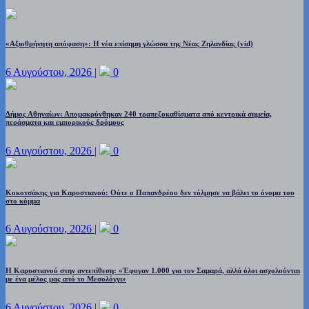
«Αξιοθρήνητη απόφαση»: Η νέα επίσημη γλώσσα της Νέας Ζηλανδίας (vid)
6 Αυγούστου, 2026
|
0
Δήμος Αθηναίων: Απομακρύνθηκαν 240 τραπεζοκαθίσματα από κεντρικά σημεία,
περάσματα και εμπορικούς δρόμους
6 Αυγούστου, 2026
|
0
Κοκοτσάκης για Καρυστιανού: Ούτε ο Παπανδρέου δεν τόλμησε να βάλει το όνομα του
στο κόμμα
6 Αυγούστου, 2026
|
0
Η Καρυστιανού στην αντεπίθεση: «Έφυγαν 1.000 για τον Σαμαρά, αλλά όλοι ασχολούνται
με ένα μέλος μας από το Μεσολόγγι»
6 Αυγούστου, 2026
|
0