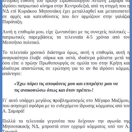
ιστορική ευθύνη του πρώην Πρωθυπουργού Αντώνη Σαμαρά να
ιδρύσει πατριωτικό κίνημα στην Κεντροδεξιά, από τη στιγμή που η
ΝΔ επί Κυριάκου Μητσοτάκη έχει μεταλλαχθεί και μετατοπιστεί
σε αρχές και κατευθύνσεις που δεν αρμόζουν στην γαλάζια
Παράταξη.
Αυτή η επιθυμία μου, είχε ζωντανέψει με τις συνεχείς πολιτικές –
πατριωτικές παρεμβάσεις τα τελευταία 4-5 χρόνια από τον
Μεσσήνιο πολιτικό.
Το τελευταίο χρονικό διάστημα όμως, αυτή η επιθυμία, αυτή η
αναγκαιότητα έλαβε σάρκα και οστά, ιδιαίτερα μάλιστα μετά τα
όσα είπε ο πρώην Πρωθυπουργός σε ομιλία του στην Κρήτη και
ιδιαίτερα απαντώντας σε ερώτηση για το αν θα ιδρύσει κόμμα,
απάντησε:
«Έχω πάρει τις αποφάσεις μου και επιτρέψτε μου να
τις ανακοινώσω όπως και όταν πρέπει»!
Γι΄ αυτό υπάρχει μεγάλος
π
ροβληματισμός στο Μέγαρο Μαξίμου,
που ανησυχεί σφόδρα με το ενδεχόμενο ίδρυσης κόμματος από τον
Α. Σαμαρά!
Πολλά τα τελευταία γεγονότα που δείχνουν την αγωνία της
Μητσοτακικής ΝΔ, μπροστά στον ερχομό κόμματος υπό τον Α.
Σαμαρά.