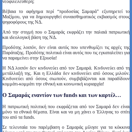
νεοφιλελεύθερη;
Βέβαια το αφήγημα περί “προδοσίας Σαμαρά” εξυπηρετεί το
Μαξίμου, για να δημιουργηθεί συναισθηματικός εκβιασμός στους
ψηφοφόρους της ΝΔ.
Από την στιγμή που ο Σαμαράς εκφράζει την παλαιά πατριωτική
και ιδεολογική βάση της ΝΔ.
Προδότης λοιπόν, δεν είναι αυτός που υπενθυμίζει τις αρχές της
Παράταξης. Προδότης πολιτικά είναι αυτός που τις εγκαταλείπει για
να παραμείνει στην Εξουσία!
Η ΝΔ λοιπόν δεν κινδυνεύει από τον Σαμαρά. Κινδυνεύει από τη
μετάλλαξή της. Και η Ελλάδα δεν κινδυνεύει από όσους μιλούν.
Κινδυνεύει από όσους σιωπούν, συμβιβάζονται και παραδίδουν
κομμάτι-κομμάτι την εθνική και κοινωνική κυριαρχία!
Ο Σαμαράς εναντίον των funds και των καρτέλ…
Η πατριωτική πολιτική που εκφράζεται από τον Σαμαρά δεν είναι
μόνο τα εθνικά θέματα. Είναι και να μη χάνει ο Έλληνας το σπίτι
του από τα funds.
Σε τελευταία του παρέμβαση ο Σαμαράς μίλησε για τα κόκκινα