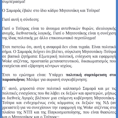
συμπέρασμα!
Ο Σαμαράς έβαλε στο ίδιο κάδρο Μητσοτάκη και Τσίπρα!
Γιατί αυτή η σύνδεση;
Γιατί ο Τσίπρας είναι το άνοιγμα αντεθνικών θυρών, ιδεολογικής
ανοχής, διεθνιστικής λογικής. Γιατί ο Μητσοτάκης είναι η συνέχιση
της ίδιας πολιτικής με άλλο επικοινωνιακό περιτύλιγμα!
Έτσι πιστεύω ότι, αυτή η αναφορά δεν είναι τυχαία. Είναι πολιτικό
σήμα. Ο Σαμαράς δείχνει ότι βλέπει, σύγκλιση Μητσοτάκη–Τσίπρα
σε βασικά ζητήματα: Εξωτερική πολιτική, ενίσχυση και εφαρμογή
Woke ατζέντας, προστασία μεταναστευτικού, δικαιωματισμός που
ενισχύεται από εξάρτηση κέντρων ισχύος.
Έτσι το ερώτημα είναι: Υπάρχει
πολιτική συμπόρευση στο
παρασκήνιο;
Μιλάμε για αυριανή συγκυβέρνηση;
Γι΄ αυτό, μπροστά στον πολιτικό καλπασμό Σαμαρά και με τις
πολιτικές ενισχύσεις που θα λάβει εκ δεξιών και αριστερών, μήπως
οι διεθνείς Αγορές βλέπουν μια επόμενη κυβέρνηση Μητσοτάκη–
Τσίπρα και ενδεχομένως ενός κόμματος εκ δεξιών της ΝΔ (αν
χρειαστεί) για να συνεχίσουν την εφαρμογή της Woke ατζέντας στο
πλαίσιο της ΝΤΠ και της Παγκοσμιοποίησης, που είναι θιασώτες
και ο Μητσοτάκης και ο Τσίπρας;;