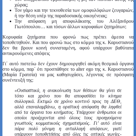
χώρας;
Τον γάμο και την τεκνοθεσία των ομοφυλόφιλων ζευγαριών,
ή την θέση υπέρ της παραδοσιακής οικογένειας;
Την απόφαση μη αποφυλάκισης του Αλέξανδρου
Γιωτόπουλου… και τόσων άλλων κορυφαίων ζητημάτων;
Κορυφαία ζητήματα που φρονώ πως πρέπει άμεσα να
τοποθετηθούν. Και που φρονώ πως στο κόμμα της κ. Καρυστιανού
δεν θα βρουν κοινή συνισταμένη, αφού υπάρχουν βαθύτατα
αντικρουόμενες απόψεις
Γι΄ αυτό πιστεύω δεν έχουν δημιουργηθεί ακόμη θεσμικά όργανα
στο κόμμα, παρ΄ ότι προσπάθησε το alter ego της κ. Καρυστιανού
(Μαρία Γρατσία) να μας καθησυχάσει, λέγοντας σε πρόσφατη
συνέντευξή της:
«Ουσιαστικά, η ανακοίνωση των θέσεων θα γίνει σε
τόπο και χρόνο που θα αποφασίσει το κίνημα
συλλογικά. Εκτιμώ σε χρόνο κοντινό προς τη ΔΕΘ,
αλλά επαναλαμβάνω, η οριστική απόφαση θα ληφθεί
από τα όργανα του κινήματος. Υπάρχουν άνθρωποι οι
οποίοι προέρχονται από όλους τους προηγούμενα
γνωστούς κομματικούς σχηματισμούς. Γι’ αυτό είναι
πάρα πολύ γόνιμη η ανταλλαγή απόψεων, γιατί
υπάρχουν τοποθετήσεις από όλες τις οπτικές γωνίες-