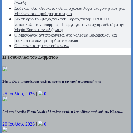
(φωτό)
Δωδεκάνησα: «Λουκέτο» σε 11 σχολεία λόγω υπογεννητικότητας –
Μειώνονται οι μαθητές στα νησιά
Δελφινάριο το «μαγαζάκι» του Καρατζαφέρη! Ο ΛΑ.Ο.Σ.
καταδικάζει τον μπαρμπά – Γιώργη για την αισχρή επίθεση στην
Μαρία Καρυστιανού! (φωτο)
Ο Μπογδάνος ανταποκρίνεται στο κάλεσμα Βελόπουλου και
τσακώνεται πάλι με τη Λατινοπούλου
O… «ανώτατος των τροϊκανών»
Η Τσουκνίδα του Σαββάτου
24η Ιουλίου: Γιορτάζουμε τη Δημοκρατία ή την αργή αποδόμησή της;
25 Ιουλίου, 2026
|
0
Από τον “Αττίλα Ι” στο Αιγαίο: 52 χρόνια μετά, τι δεν μάθαμε ποτέ από την Κύπρο…
20 Ιουλίου, 2026
|
0