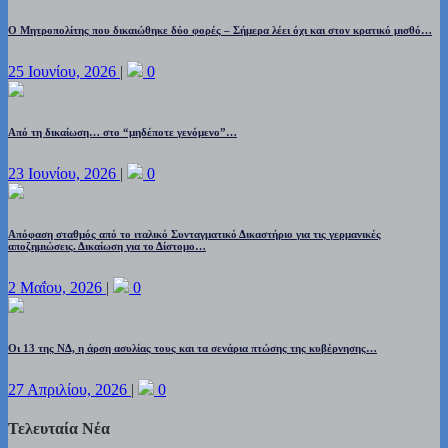
Ο Μητροπολίτης που δικαιώθηκε δύο φορές – Σήμερα λέει όχι και στον κρατικό μισθό…
25 Ιουνίου, 2026
|
0
Από τη δικαίωση… στο “μηδέποτε γενόμενο”…
23 Ιουνίου, 2026
|
0
Απόφαση σταθμός από το ιταλικό Συνταγματικό Δικαστήριο για τις γερμανικές
αποζημιώσεις. Δικαίωση για το Δίστομο…
2 Μαΐου, 2026
|
0
Οι 13 της ΝΔ, η άρση ασυλίας τους και τα σενάρια πτώσης της κυβέρνησης…
27 Απριλίου, 2026
|
0
Τελευταία Νέα