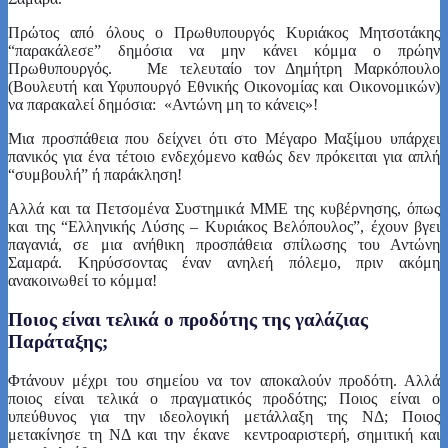
Πρώτος από όλους ο Πρωθυπουργός Κυριάκος Μητσοτάκης
“παρακάλεσε” δημόσια να μην κάνει κόμμα ο πρώην
Πρωθυπουργός. Με τελευταίο τον Δημήτρη Μαρκόπουλο
(Βουλευτή και Υφυπουργό Εθνικής Οικονομίας και Οικονομικών)
να παρακαλεί δημόσια: «Αντώνη μη το κάνεις»!
Μια προσπάθεια που δείχνει ότι στο Μέγαρο Μαξίμου υπάρχει
πανικός για ένα τέτοιο ενδεχόμενο καθώς δεν πρόκειται για απλή
“συμβουλή” ή παράκληση!
Αλλά και τα Πετσομένα Συστημικά ΜΜΕ της κυβέρνησης, όπως
και της “Ελληνικής Λύσης – Κυριάκος Βελόπουλος”, έχουν βγει
παγανιά, σε μια ανήθικη προσπάθεια σπίλωσης του Αντώνη
Σαμαρά. Κηρύσσοντας έναν ανηλεή πόλεμο, πριν ακόμη
ανακοινωθεί το κόμμα!
Ποιος είναι τελικά ο προδότης της γαλάζιας
Παράταξης;
Φτάνουν μέχρι του σημείου να τον αποκαλούν προδότη. Αλλά
ποιος είναι τελικά ο πραγματικός προδότης; Ποιος είναι ο
υπεύθυνος για την ιδεολογική μετάλλαξη της ΝΔ; Ποιος
μετακίνησε τη ΝΔ και την έκανε κεντροαριστερή, σημιτική και