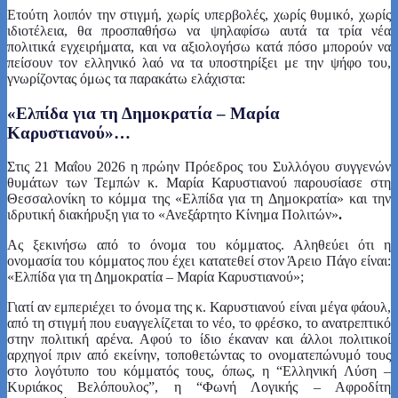
Ετούτη λοιπόν την στιγμή, χωρίς υπερβολές, χωρίς θυμικό, χωρίς
ιδιοτέλεια, θα προσπαθήσω να ψηλαφίσω αυτά τα τρία νέα
πολιτικά εγχειρήματα, και να αξιολογήσω κατά πόσο μπορούν να
πείσουν τον ελληνικό λαό να τα υποστηρίξει με την ψήφο του,
γνωρίζοντας όμως τα παρακάτω ελάχιστα:
«Ελπίδα για τη Δημοκρατία – Μαρία
Καρυστιανού»…
Στις 21 Μαΐου 2026 η πρώην Πρόεδρος του Συλλόγου συγγενών
θυμάτων των Τεμπών κ. Μαρία Καρυστιανού παρουσίασε στη
Θεσσαλονίκη το κόμμα της «Ελπίδα για τη Δημοκρατία» και την
ιδρυτική διακήρυξη για το «Ανεξάρτητο Κίνημα Πολιτών»
.
Ας ξεκινήσω από το όνομα του κόμματος. Αληθεύει ότι η
ονομασία του κόμματος που έχει κατατεθεί στον Άρειο Πάγο είναι:
«Ελπίδα για τη Δημοκρατία – Μαρία Καρυστιανού»;
Γιατί αν εμπεριέχει το όνομα της κ. Καρυστιανού είναι μέγα φάουλ,
από τη στιγμή που ευαγγελίζεται το νέο, το φρέσκο, το ανατρεπτικό
στην πολιτική αρένα. Αφού το ίδιο έκαναν και άλλοι πολιτικοί
αρχηγοί πριν από εκείνην, τοποθετώντας το ονοματεπώνυμό τους
στο λογότυπο του κόμματός τους, όπως, η “Ελληνική Λύση –
Κυριάκος Βελόπουλος”, η “Φωνή Λογικής – Αφροδίτη