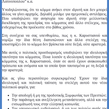
Λατινοπούλου” κ.α.
Υποδηλώνοντας, ότι το κόμμα ανήκει στον ιδρυτή και δεν μπορεί
άλλος να γίνει αρχηγός. Δηλαδή μιλάμε για ηγεμονικές αντιλήψεις.
Που υποδηλώνει την ανησυχία του ιδρυτή στην μελλοντική
διεκδίκηση της προεδρίας του κόμματος από άλλο στέλεχος, που
ενδεχομένως θα προέκυπτε στο βάθος χρόνου.
Στη συνέχεια να σας υπενθυμίσω, πως η κ. Καρυστιανού και
νομίζω την ίδια θέση διατυπώνουν και άλλα στελέχη της,
υποστηρίζει ότι το κόμμα δεν βρίσκεται ούτε δεξιά, ούτε αριστερά.
Μα αυτός ο πολιτικός προσδιορισμός υποδηλώνει την ιδεολογική
ταυτότητα του κόμματος. Ποια λοιπόν η ιδεολογική ταυτότητα του
κόμματος της κ. Καρυστιανού, όταν σε αυτό έχουν ανακοινωθεί
πρόσωπα και ονόματα και τα οποία ήταν ταυτισμένα με τη δεξιά ή
την αριστερά;
Και ας γίνω περισσότερο συγκεκριμένος! Έχουν την ίδια
ιδεολογική και πολιτική ταύτιση τα στελέχη αυτού του νέου
πολιτικού φορέα, για:
Την αποδοχή ή μη της προδοτικής Συμφωνίας των Πρεσπών;
Την παράνομη και ανεξέλεγκτη μετανάστευση, αλλά και την
ενσωμάτωσή τους στην ελληνική κοινωνία;
Τον υποχρεωτικό εμβολιασμό, ή μη των πολιτών αυτής της